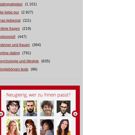
datingratgeber
(1.101)
die liebe pur
(2.927)
inas liebesrat
(111)
intime fragen
(219)
liebesmüll
(447)
männer und frauen
(364)
online dating
(791)
psychologie und lifestyle
(635)
singlebörsen tests
(96)