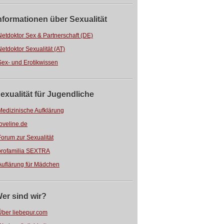
nformationen über Sexualität
Netdoktor Sex & Partnerschaft (DE)
Netdoktor Sexualität (AT)
Sex- und Erotikwissen
exualität für Jugendliche
Medizinische Aufklärung
loveline.de
Forum zur Sexualität
profamilia SEXTRA
Auflärung für Mädchen
er sind wir?
Über liebepur.com