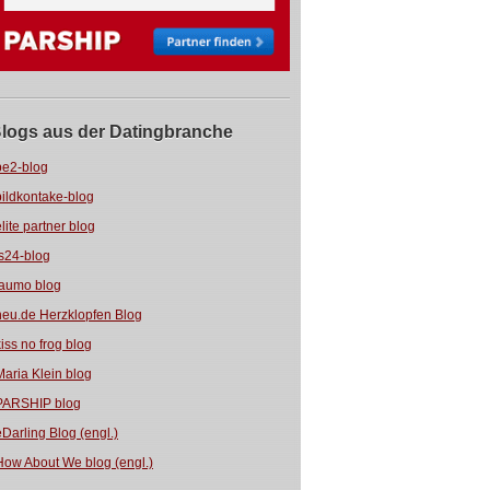
logs aus der Datingbranche
be2-blog
bildkontake-blog
elite partner blog
fs24-blog
jaumo blog
neu.de Herzklopfen Blog
kiss no frog blog
Maria Klein blog
PARSHIP blog
eDarling Blog (engl.)
How About We blog (engl.)