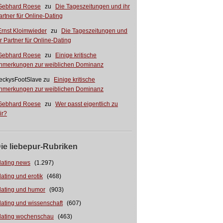
Gebhard Roese
zu
Die Tageszeitungen und ihr
artner für Online-Dating
Ernst Kloimwieder
zu
Die Tageszeitungen und
hr Partner für Online-Dating
Gebhard Roese
zu
Einige kritische
nmerkungen zur weiblichen Dominanz
eckysFootSlave
zu
Einige kritische
nmerkungen zur weiblichen Dominanz
Gebhard Roese
zu
Wer passt eigentlich zu
ir?
ie liebepur-Rubriken
dating news
(1.297)
dating und erotik
(468)
dating und humor
(903)
dating und wissenschaft
(607)
dating wochenschau
(463)