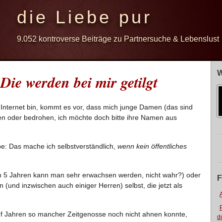
die Liebe pur
9.052 kontroverse Beiträge zu Partnersuche & Lebenslust
W
ie werden bei mir getilgt
m Internet bin, kommt es vor, dass mich junge Damen (das sind
tten oder bedrohen, ich möchte doch bitte ihre Namen aus
e: Das mache ich selbstverständlich,
wenn kein öffentliches
n 5 Jahren kann man sehr erwachsen werden, nicht wahr?) oder
F
und inzwischen auch einiger Herren) selbst, die jetzt als
fünf Jahren so mancher Zeitgenosse noch nicht ahnen konnte,
d