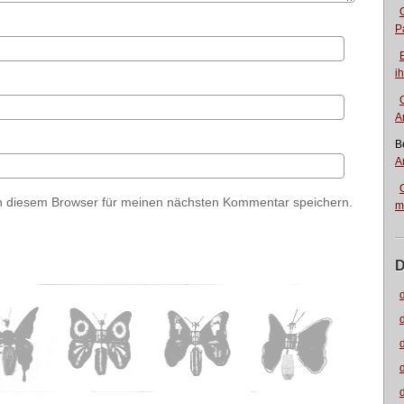
P
i
A
B
A
n diesem Browser für meinen nächsten Kommentar speichern.
m
D