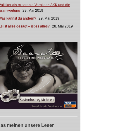
Politiker als miserable Vorbilder: AKK und die
erantwortung
29. Mai 2019
Was kannst du ändern?
29. Mai 2019
s ist alles gesagt – ist es alles?
28. Mai 2019
as meinen unsere Leser