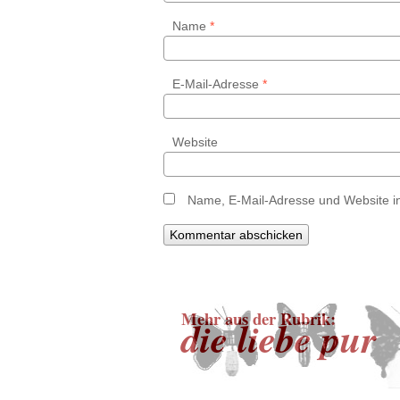
Name
*
E-Mail-Adresse
*
Website
Name, E-Mail-Adresse und Website i
Mehr aus der Rubrik:
die liebe pur