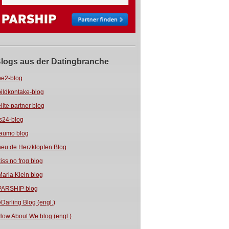
logs aus der Datingbranche
be2-blog
bildkontake-blog
elite partner blog
fs24-blog
jaumo blog
neu.de Herzklopfen Blog
kiss no frog blog
Maria Klein blog
PARSHIP blog
eDarling Blog (engl.)
How About We blog (engl.)