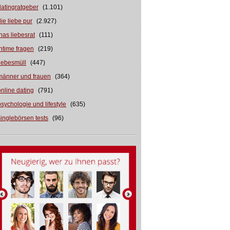
datingratgeber
(1.101)
die liebe pur
(2.927)
inas liebesrat
(111)
intime fragen
(219)
liebesmüll
(447)
männer und frauen
(364)
online dating
(791)
psychologie und lifestyle
(635)
singlebörsen tests
(96)