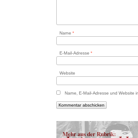
Name
*
E-Mail-Adresse
*
Website
Name, E-Mail-Adresse und Website i
Mehr aus der Rubrik: