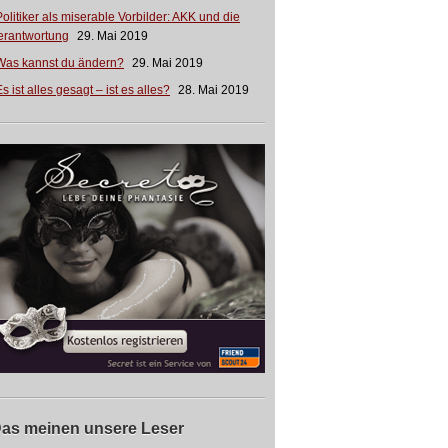
Politiker als miserable Vorbilder: AKK und die
erantwortung
29. Mai 2019
Was kannst du ändern?
29. Mai 2019
s ist alles gesagt – ist es alles?
28. Mai 2019
as meinen unsere Leser