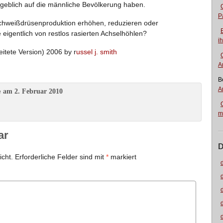
ngeblich auf die männliche Bevölkerung haben.
P
Schweißdrüsenproduktion erhöhen, reduzieren oder
eigentlich von restlos rasierten Achselhöhlen?
i
eitete Version) 2006 by r
ussel j. smith
A
B
A
am 2. Februar 2010
e
m
ar
D
icht.
Erforderliche Felder sind mit
*
markiert