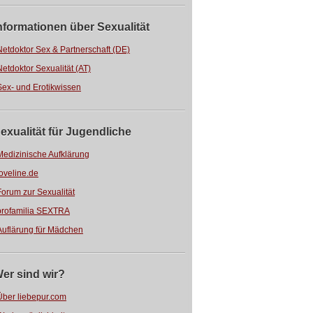
nformationen über Sexualität
Netdoktor Sex & Partnerschaft (DE)
Netdoktor Sexualität (AT)
Sex- und Erotikwissen
exualität für Jugendliche
Medizinische Aufklärung
loveline.de
Forum zur Sexualität
profamilia SEXTRA
Auflärung für Mädchen
er sind wir?
Über liebepur.com