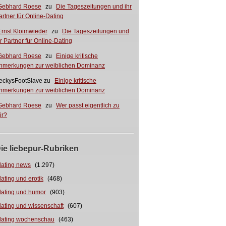
Gebhard Roese
zu
Die Tageszeitungen und ihr
artner für Online-Dating
Ernst Kloimwieder
zu
Die Tageszeitungen und
hr Partner für Online-Dating
Gebhard Roese
zu
Einige kritische
nmerkungen zur weiblichen Dominanz
eckysFootSlave
zu
Einige kritische
nmerkungen zur weiblichen Dominanz
Gebhard Roese
zu
Wer passt eigentlich zu
ir?
ie liebepur-Rubriken
dating news
(1.297)
dating und erotik
(468)
dating und humor
(903)
dating und wissenschaft
(607)
dating wochenschau
(463)