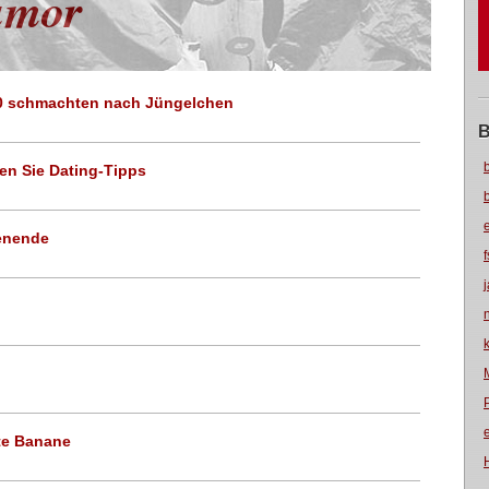
umor
40 schmachten nach Jüngelchen
B
en Sie Dating-Tipps
henende
te Banane