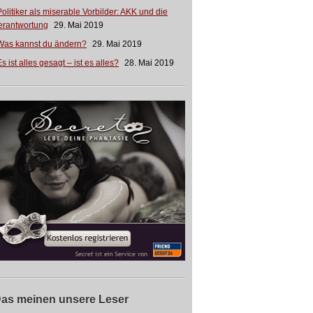
Politiker als miserable Vorbilder: AKK und die
erantwortung
29. Mai 2019
Was kannst du ändern?
29. Mai 2019
s ist alles gesagt – ist es alles?
28. Mai 2019
as meinen unsere Leser