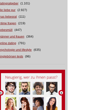
datingratgeber
(1.101)
die liebe pur
(2.927)
inas liebesrat
(111)
intime fragen
(219)
liebesmüll
(447)
männer und frauen
(364)
online dating
(791)
psychologie und lifestyle
(635)
singlebörsen tests
(96)