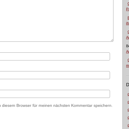
P
i
A
B
A
m
D
n diesem Browser für meinen nächsten Kommentar speichern.