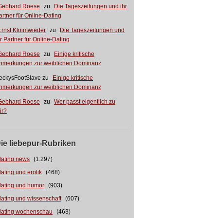
Gebhard Roese
zu
Die Tageszeitungen und ihr
artner für Online-Dating
Ernst Kloimwieder
zu
Die Tageszeitungen und
hr Partner für Online-Dating
Gebhard Roese
zu
Einige kritische
nmerkungen zur weiblichen Dominanz
eckysFootSlave
zu
Einige kritische
nmerkungen zur weiblichen Dominanz
Gebhard Roese
zu
Wer passt eigentlich zu
ir?
ie liebepur-Rubriken
dating news
(1.297)
dating und erotik
(468)
dating und humor
(903)
dating und wissenschaft
(607)
dating wochenschau
(463)