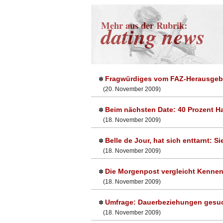
Mehr aus der Rubrik:
dating news
Fragwürdiges vom FAZ-Herausgebe
✽
(20. November 2009)
Beim nächsten Date: 40 Prozent Ha
✽
(18. November 2009)
Belle de Jour, hat sich enttarnt: S
✽
(18. November 2009)
Die Morgenpost vergleicht Kennen
✽
(18. November 2009)
Umfrage: Dauerbeziehungen gesuch
✽
(18. November 2009)