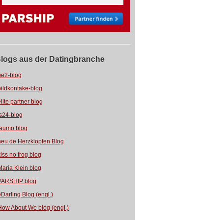
logs aus der Datingbranche
be2-blog
bildkontake-blog
elite partner blog
fs24-blog
jaumo blog
neu.de Herzklopfen Blog
kiss no frog blog
Maria Klein blog
PARSHIP blog
eDarling Blog (engl.)
How About We blog (engl.)