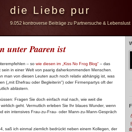
die Liebe pur
9.052 kontroverse Beiträge zu Partnersuche & Lebenslust
W
n unter Paaren ist
iterempfehlen – so
wie diesen im „Kiss No Frog Blog“
– das
t sein in einer Welt von paarig daherkommenden Menschen.
enn man von diesen Leuten auch noch relativ abhängig ist, was
en („mit Ehefrau oder Begleiterin“) oder Firmenpartys oft der
tlich ablästern.
üssen: Fragen Sie doch einfach mal nach, wie weit die
irklich geht. Vermutlich erleben Sie Ihr blaues Wunder, wenn
F
und ein intensives Frau-zu-Frau- oder Mann-zu-Mann-Gespräch
4, saß ich einmal ziemlich bedrückt neben einem Kollegen, der
d