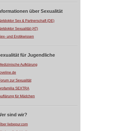
nformationen über Sexualität
Netdoktor Sex & Partnerschaft (DE)
Netdoktor Sexualität (AT)
Sex- und Erotikwissen
exualität für Jugendliche
Medizinische Aufklärung
loveline.de
Forum zur Sexualität
profamilia SEXTRA
Auflärung für Mädchen
er sind wir?
Über liebepur.com