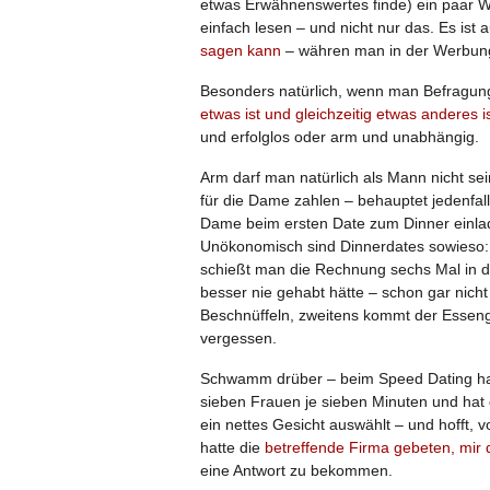
etwas Erwähnenswertes finde) ein paar 
einfach lesen – und nicht nur das. Es ist 
sagen kann
– währen man in der Werbung d
Besonders natürlich, wenn man Befragun
etwas ist und gleichzeitig etwas anderes i
und erfolglos oder arm und unabhängig.
Arm darf man natürlich als Mann nicht sein
für die Dame zahlen – behauptet jedenfal
Dame beim ersten Date zum Dinner einlad
Unökonomisch sind Dinnerdates sowieso: D
schießt man die Rechnung sechs Mal in d
besser nie gehabt hätte – schon gar nic
Beschnüffeln, zweitens kommt der Esseng
vergessen.
Schwamm drüber – beim Speed Dating habe
sieben Frauen je sieben Minuten und ha
ein nettes Gesicht auswählt – und hofft, 
hatte die
betreffende Firma gebeten, mir 
eine Antwort zu bekommen.