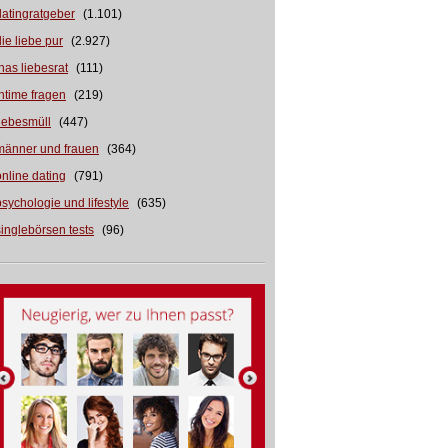
datingratgeber
(1.101)
die liebe pur
(2.927)
inas liebesrat
(111)
intime fragen
(219)
liebesmüll
(447)
männer und frauen
(364)
online dating
(791)
psychologie und lifestyle
(635)
singlebörsen tests
(96)