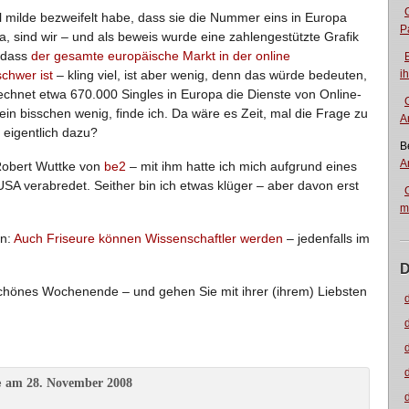
al milde bezweifelt habe, dass sie die Nummer eins in Europa
P
Ja, sind wir – und als beweis wurde eine zahlengestützte Grafik
, dass
der gesamte europäische Markt in der online
schwer ist
– kling viel, ist aber wenig, denn das würde bedeuten,
i
hnet etwa 670.000 Singles in Europa die Dienste von Online-
in bisschen wenig, finde ich. Da wäre es Zeit, mal die Frage zu
A
 eigentlich dazu?
B
A
Robert Wuttke von
be2
– mit ihm hatte ich mich aufgrund eines
SA verabredet. Seither bin ich etwas klüger – aber davon erst
m
en:
Auch Friseure können Wissenschaftler werden
– jedenfalls im
D
schönes Wochenende – und gehen Sie mit ihrer (ihrem) Liebsten
am 28. November 2008
e