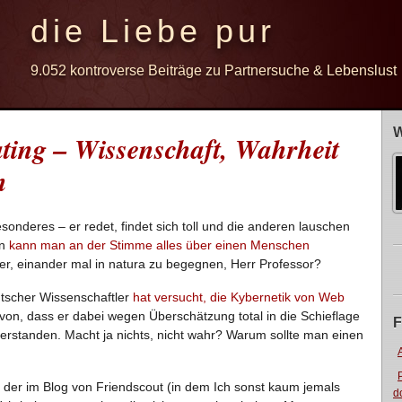
die Liebe pur
9.052 kontroverse Beiträge zu Partnersuche & Lebenslust
W
ting – Wissenschaft, Wahrheit
n
sonderes – er redet, findet sich toll und die anderen lauschen
nn
kann man an der Stimme alles über einen Menschen
ler, einander mal in natura zu begegnen, Herr Professor?
utscher Wissenschaftler
hat versucht, die Kybernetik von Web
n, dass er dabei wegen Überschätzung total in die Schieflage
F
erstanden. Macht ja nichts, nicht wahr? Warum sollte man einen
 der im Blog von Friendscout (in dem Ich sonst kaum jemals
d