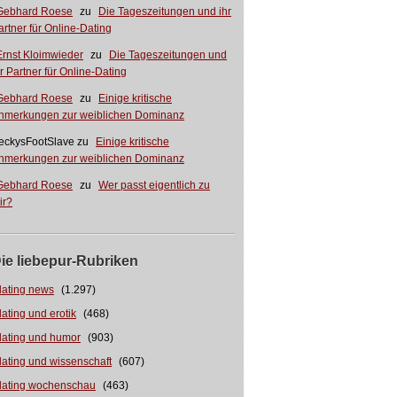
Gebhard Roese
zu
Die Tageszeitungen und ihr
artner für Online-Dating
Ernst Kloimwieder
zu
Die Tageszeitungen und
hr Partner für Online-Dating
Gebhard Roese
zu
Einige kritische
nmerkungen zur weiblichen Dominanz
eckysFootSlave
zu
Einige kritische
nmerkungen zur weiblichen Dominanz
Gebhard Roese
zu
Wer passt eigentlich zu
ir?
ie liebepur-Rubriken
dating news
(1.297)
dating und erotik
(468)
dating und humor
(903)
dating und wissenschaft
(607)
dating wochenschau
(463)