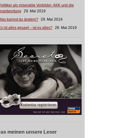
Politiker als miserable Vorbilder: AKK und die
erantwortung
29. Mai 2019
Was kannst du ändern?
29. Mai 2019
s ist alles gesagt – ist es alles?
28. Mai 2019
as meinen unsere Leser