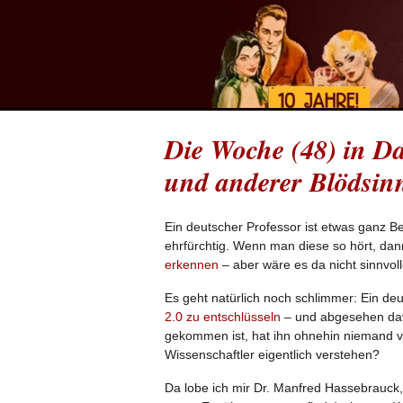
Die Woche (48) in Da
und anderer Blödsin
Ein deutscher Professor ist etwas ganz Be
ehrfürchtig. Wenn man diese so hört, da
erkennen
– aber wäre es da nicht sinnvol
Es geht natürlich noch schlimmer: Ein de
2.0 zu entschlüsseln
– und abgesehen davo
gekommen ist, hat ihn ohnehin niemand v
Wissenschaftler eigentlich verstehen?
Da lobe ich mir Dr. Manfred Hassebrauck,