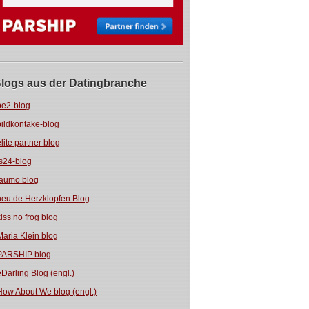
logs aus der Datingbranche
be2-blog
bildkontake-blog
elite partner blog
fs24-blog
jaumo blog
neu.de Herzklopfen Blog
kiss no frog blog
Maria Klein blog
PARSHIP blog
eDarling Blog (engl.)
How About We blog (engl.)