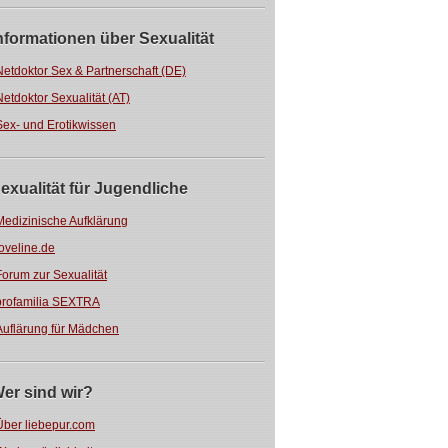
nformationen über Sexualität
Netdoktor Sex & Partnerschaft (DE)
Netdoktor Sexualität (AT)
Sex- und Erotikwissen
exualität für Jugendliche
Medizinische Aufklärung
loveline.de
Forum zur Sexualität
profamilia SEXTRA
Auflärung für Mädchen
er sind wir?
Über liebepur.com