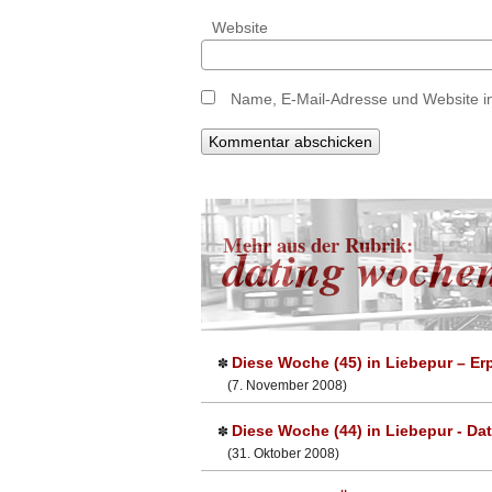
Website
Name, E-Mail-Adresse und Website i
Mehr aus der Rubrik:
dating woche
Diese Woche (45) in Liebepur – E
✽
(7. November 2008)
Diese Woche (44) in Liebepur - Da
✽
(31. Oktober 2008)