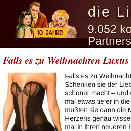
die L
9.052 ko
Partner
Falls es zu Weihnachten Luxus 
Falls es zu Weihnacht
Schenken sie der Lie
schöner macht – und g
mal etwas tiefer in di
müßten sie dann die 
Herzens genau wissen
mal in ihren neueren