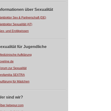
nformationen über Sexualität
Netdoktor Sex & Partnerschaft (DE)
Netdoktor Sexualität (AT)
Sex- und Erotikwissen
exualität für Jugendliche
Medizinische Aufklärung
loveline.de
Forum zur Sexualität
profamilia SEXTRA
Auflärung für Mädchen
er sind wir?
Über liebepur.com