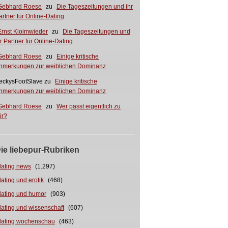
Gebhard Roese
zu
Die Tageszeitungen und ihr
artner für Online-Dating
Ernst Kloimwieder
zu
Die Tageszeitungen und
hr Partner für Online-Dating
Gebhard Roese
zu
Einige kritische
nmerkungen zur weiblichen Dominanz
eckysFootSlave
zu
Einige kritische
nmerkungen zur weiblichen Dominanz
Gebhard Roese
zu
Wer passt eigentlich zu
ir?
ie liebepur-Rubriken
dating news
(1.297)
dating und erotik
(468)
dating und humor
(903)
dating und wissenschaft
(607)
dating wochenschau
(463)