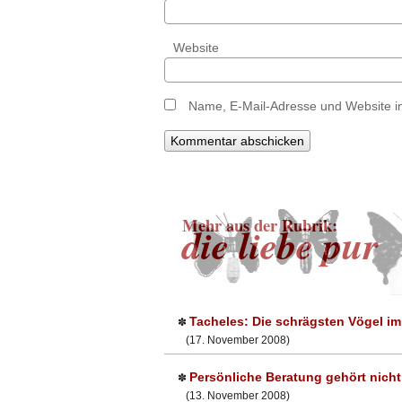
Website
Name, E-Mail-Adresse und Website i
Mehr aus der Rubrik:
die liebe pur
Tacheles: Die schrägsten Vögel im
✽
(17. November 2008)
Persönliche Beratung gehört nich
✽
(13. November 2008)