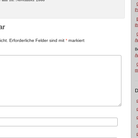
e
P
i
ar
icht.
Erforderliche Felder sind mit
*
markiert
A
B
A
m
D