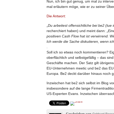
Nun, ich bin gut genug, um mal zu interv
mal erläutern möge, wie er zu seiner Üb
Die Antwort:
„
Du arbeitest offensichtliche bei be2 (tue 
recherchiert haben) und meint dann: „
Ein
positiven Cash Flow hat ist verwirrend. W
Ich werde die Sache diskutieren, wenn ic
.
Soll ich so etwas noch kommentieren? Eige
oberflächlich und selbstgefällig – das sind
Geschäfte machen. Der Satz gilt übrigens 
EU-Unternehmen meetic und be2 das EU-G
Europa. Be2 deckt darüber hinaus noch g
Inzwischen hat be2 sich selbst im Blog vo
insbesondere auf die lange Firmentraditio
US-Experten Evans. Inzwischen überrasch
Geschrieben von