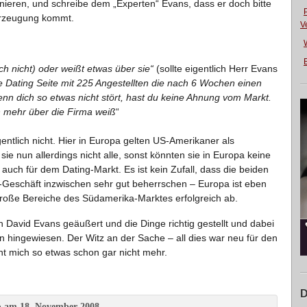
enieren, und schreibe dem „Experten“ Evans, dass er doch bitte
erzeugung kommt.
V
E
ich nicht) oder weißt etwas über sie“
(sollte eigentlich Herr Evans
e Dating Seite mit 225 Angestellten die nach 6 Wochen einen
enn dich so etwas nicht stört, hast du keine Ahnung vom Markt.
h mehr über die Firma weiß
“
ntlich nicht. Hier in Europa gelten US-Amerikaner als
 sie nun allerdings nicht alle, sonst könnten sie in Europa keine
auch für dem Dating-Markt. Es ist kein Zufall, dass die beiden
eschäft inzwischen sehr gut beherrschen – Europa ist eben
roße Bereiche des Südamerika-Marktes erfolgreich ab.
n David Evans geäußert und die Dinge richtig gestellt und dabei
n hingewiesen. Der Witz an der Sache – all dies war neu für den
t mich so etwas schon gar nicht mehr.
D
am 18. November 2008