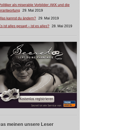
Politiker als miserable Vorbilder: AKK und die
erantwortung
29. Mai 2019
Was kannst du ändern?
29. Mai 2019
s ist alles gesagt – ist es alles?
28. Mai 2019
as meinen unsere Leser