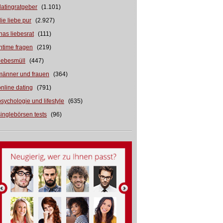
datingratgeber
(1.101)
die liebe pur
(2.927)
inas liebesrat
(111)
intime fragen
(219)
liebesmüll
(447)
männer und frauen
(364)
online dating
(791)
psychologie und lifestyle
(635)
singlebörsen tests
(96)