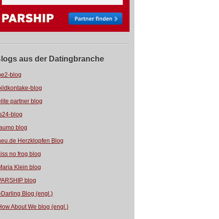
logs aus der Datingbranche
be2-blog
bildkontake-blog
elite partner blog
fs24-blog
jaumo blog
neu.de Herzklopfen Blog
kiss no frog blog
Maria Klein blog
PARSHIP blog
eDarling Blog (engl.)
How About We blog (engl.)