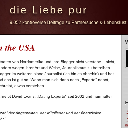
die Liebe pur
9.052 kontroverse Beiträge zu Partnersuche & Lebenslust
W
in the USA
Staaten von Nordamerika und ihre Blogger nicht verstehe – nicht,
sondern wegen ihrer Art und Weise, Journalismus zu betreiben.
logger im weiteren sinne Journalist (ich bin es ohnehin) und hat
und das ist gut so. Wenn man sich dann noch „Experte“ nennt,
chreibt, etwas verstehen.
chreibt David Evans, „Dating Experte“ seit 2002 und namhafter
F
zahl der Angestellten, der Mitglieder und der finanziellen
cht
.“
d