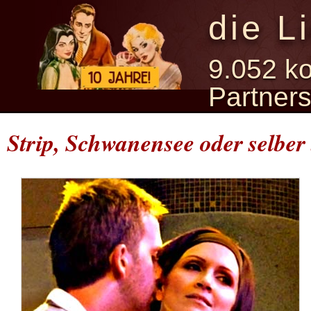
die L
9.052 ko
Partner
Strip, Schwanensee oder selber