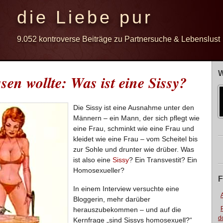
die Liebe pur
9.052 kontroverse Beiträge zu Partnersuche & Lebenslust
W
en wollte: Was ist eine Sissy?
Die Sissy ist eine Ausnahme unter den
Männern – ein Mann, der sich pflegt wie
eine Frau, schminkt wie eine Frau und
kleidet wie eine Frau – vom Scheitel bis
zur Sohle und drunter wie drüber. Was
ist also eine
Sissy
? Ein Transvestit? Ein
Homosexueller?
F
In einem Interview versuchte eine
Bloggerin, mehr darüber
herauszubekommen – und auf die
d
Kernfrage „sind Sissys homosexuell?“