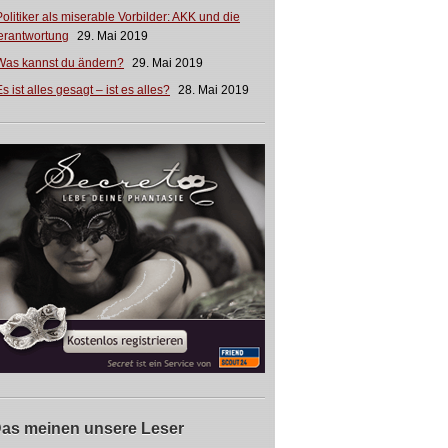
Politiker als miserable Vorbilder: AKK und die
erantwortung
29. Mai 2019
Was kannst du ändern?
29. Mai 2019
s ist alles gesagt – ist es alles?
28. Mai 2019
as meinen unsere Leser