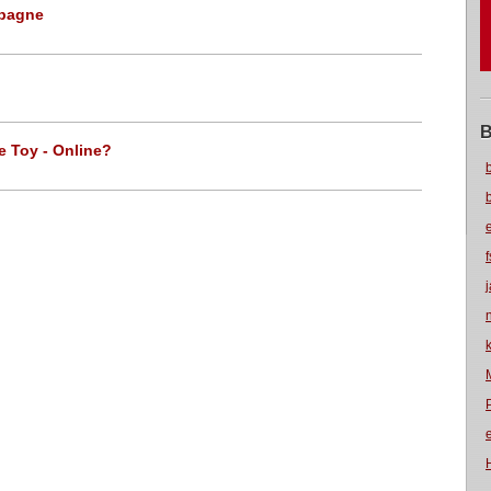
mpagne
B
e Toy - Online?