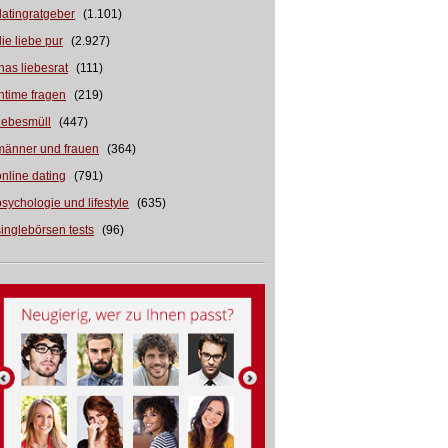
datingratgeber
(1.101)
die liebe pur
(2.927)
inas liebesrat
(111)
intime fragen
(219)
liebesmüll
(447)
männer und frauen
(364)
online dating
(791)
psychologie und lifestyle
(635)
singlebörsen tests
(96)