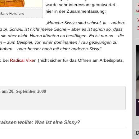
wurde sehr interessant geantwortet –
hier in der Zusammenfassung:
V
r Jahre Heftchens
„
Manche Sissys sind schwul, ja – andere
E
d bi. Schwul ist nicht meine Sache – aber es ist schon so, dass
sie aber nicht. Huren könnten es bestätigen. Es ist nur so – die
en – zum Beispiel, von einer dominanten Frau gezwungen zu
aben – oder besser noch mit einer anderen Sissy.
“
d bei
Radical Vixe
n (nicht sicher für das Öffnen am Arbeitsplatz,
am 20. September 2008
e
issen wollte: Was ist eine Sissy?
D