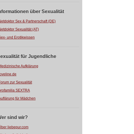
nformationen über Sexualität
Netdoktor Sex & Partnerschaft (DE)
Netdoktor Sexualität (AT)
Sex- und Erotikwissen
exualität für Jugendliche
Medizinische Aufklärung
loveline.de
Forum zur Sexualität
profamilia SEXTRA
Auflärung für Mädchen
er sind wir?
Über liebepur.com