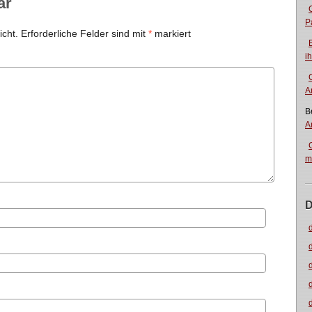
ar
P
icht.
Erforderliche Felder sind mit
*
markiert
i
A
B
A
m
D