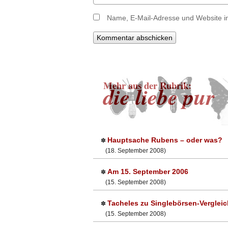
Name, E-Mail-Adresse und Website i
Mehr aus der Rubrik:
die liebe pur
Hauptsache Rubens – oder was?
✽
(18. September 2008)
Am 15. September 2006
✽
(15. September 2008)
Tacheles zu Singlebörsen-Verglei
✽
(15. September 2008)