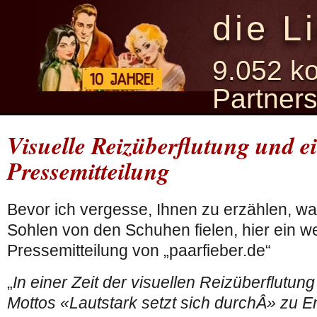
die L
9.052 ko
Partner
Visuelle Reizüberflutung und e
Pressemitteilung
Bevor ich vergesse, Ihnen zu erzählen, wa
Sohlen von den Schuhen fielen, hier ein w
Pressemitteilung von „paarfieber.de“
„
In einer Zeit der visuellen Reizüberflutun
Mottos «Lautstark setzt sich durchÂ» zu E