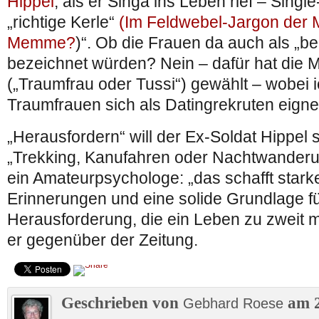
Hippel
, als er Singa ins Leben rief – Singl
„richtige Kerle“
(Im Feldwebel-Jargon der 
Memme?
)“. Ob die Frauen da auch als „
bezeichnet würden? Nein – dafür hat die M
(„Traumfrau oder Tussi“) gewählt – wobei
Traumfrauen sich als Datingrekruten eigne
„Herausfordern“ will der Ex-Soldat Hippel 
„Trekking, Kanufahren oder Nachtwanderun
ein Amateurpsychologe: „das schafft sta
Erinnerungen und eine solide Grundlage fü
Herausforderung, die ein Leben zu zweit mit
er gegenüber der Zeitung.
Geschrieben von
am 2
Gebhard Roese