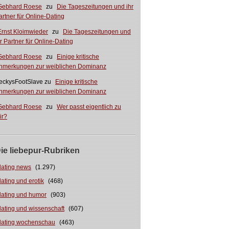
Gebhard Roese
zu
Die Tageszeitungen und ihr
artner für Online-Dating
Ernst Kloimwieder
zu
Die Tageszeitungen und
hr Partner für Online-Dating
Gebhard Roese
zu
Einige kritische
nmerkungen zur weiblichen Dominanz
eckysFootSlave
zu
Einige kritische
nmerkungen zur weiblichen Dominanz
Gebhard Roese
zu
Wer passt eigentlich zu
ir?
ie liebepur-Rubriken
dating news
(1.297)
dating und erotik
(468)
dating und humor
(903)
dating und wissenschaft
(607)
dating wochenschau
(463)