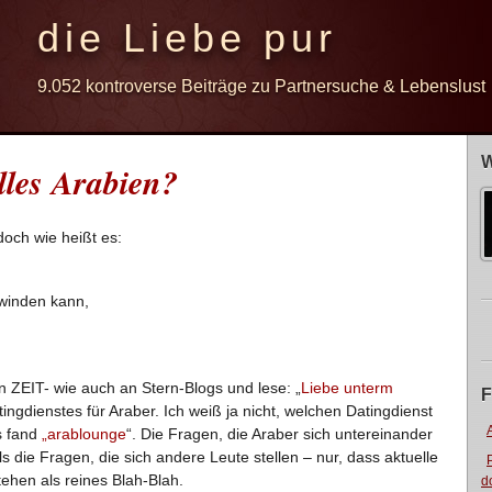
die Liebe pur
9.052 kontroverse Beiträge zu Partnersuche & Lebenslust
W
lles Arabien?
doch wie heißt es:
winden kann,
 ZEIT- wie auch an Stern-Blogs und lese: „
Liebe unterm
F
ingdienstes für Araber. Ich weiß ja nicht, welchen Datingdienst
s fand
„arablounge
“. Die Fragen, die Araber sich untereinander
s die Fragen, die sich andere Leute stellen – nur, dass aktuelle
ehen als reines Blah-Blah.
d