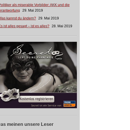
Politiker als miserable Vorbilder: AKK und die
erantwortung
29. Mai 2019
Was kannst du ändern?
29. Mai 2019
s ist alles gesagt – ist es alles?
28. Mai 2019
as meinen unsere Leser