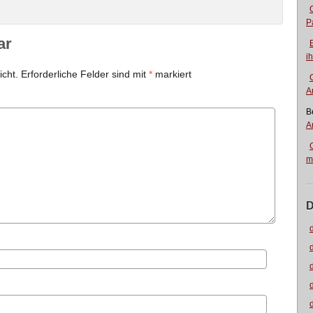
P
ar
i
icht.
Erforderliche Felder sind mit
*
markiert
A
B
A
m
D