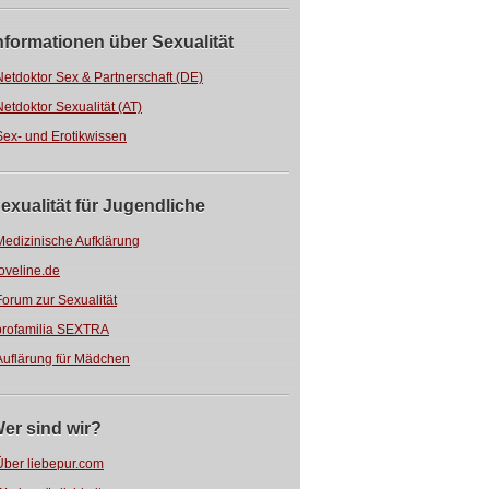
nformationen über Sexualität
Netdoktor Sex & Partnerschaft (DE)
Netdoktor Sexualität (AT)
Sex- und Erotikwissen
exualität für Jugendliche
Medizinische Aufklärung
loveline.de
Forum zur Sexualität
profamilia SEXTRA
Auflärung für Mädchen
er sind wir?
Über liebepur.com