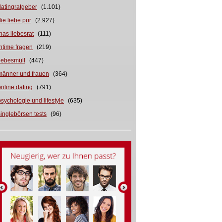
datingratgeber
(1.101)
die liebe pur
(2.927)
inas liebesrat
(111)
intime fragen
(219)
liebesmüll
(447)
männer und frauen
(364)
online dating
(791)
psychologie und lifestyle
(635)
singlebörsen tests
(96)