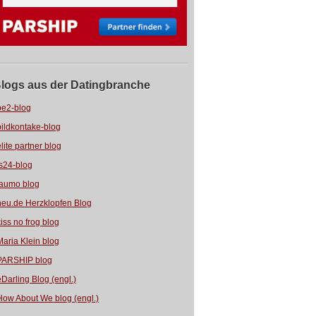
logs aus der Datingbranche
be2-blog
bildkontake-blog
elite partner blog
fs24-blog
jaumo blog
neu.de Herzklopfen Blog
kiss no frog blog
Maria Klein blog
PARSHIP blog
eDarling Blog (engl.)
How About We blog (engl.)