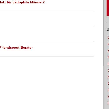
latz für pädophile Männer?
B
Friendscout-Berater