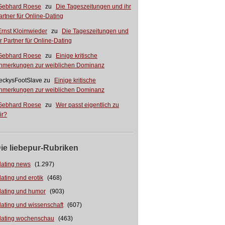
Gebhard Roese
zu
Die Tageszeitungen und ihr
artner für Online-Dating
Ernst Kloimwieder
zu
Die Tageszeitungen und
hr Partner für Online-Dating
Gebhard Roese
zu
Einige kritische
nmerkungen zur weiblichen Dominanz
eckysFootSlave
zu
Einige kritische
nmerkungen zur weiblichen Dominanz
Gebhard Roese
zu
Wer passt eigentlich zu
ir?
ie liebepur-Rubriken
dating news
(1.297)
dating und erotik
(468)
dating und humor
(903)
dating und wissenschaft
(607)
dating wochenschau
(463)