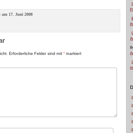
P
am 17. Juni 2008
e
i
A
ar
B
icht.
Erforderliche Felder sind mit
*
markiert
A
m
D