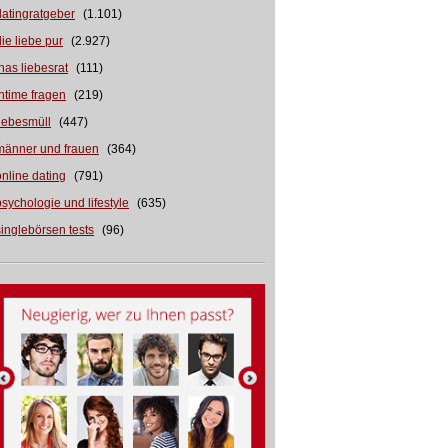
datingratgeber
(1.101)
die liebe pur
(2.927)
inas liebesrat
(111)
intime fragen
(219)
liebesmüll
(447)
männer und frauen
(364)
online dating
(791)
psychologie und lifestyle
(635)
singlebörsen tests
(96)