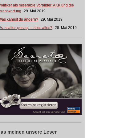
Politiker als miserable Vorbilder: AKK und die
erantwortung
29. Mai 2019
Was kannst du ändern?
29. Mai 2019
s ist alles gesagt – ist es alles?
28. Mai 2019
as meinen unsere Leser