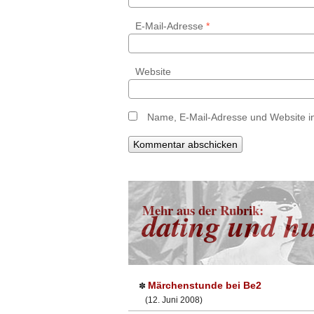
E-Mail-Adresse
*
Website
Name, E-Mail-Adresse und Website i
Mehr aus der Rubrik:
dating und h
Märchenstunde bei Be2
✽
(12. Juni 2008)