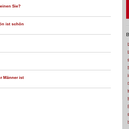
einen Sie?
ön ist schön
B
r Männer ist