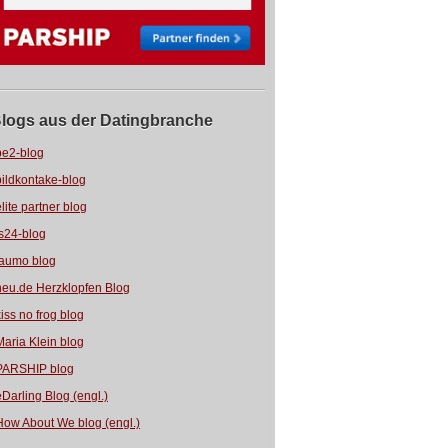
logs aus der Datingbranche
be2-blog
bildkontake-blog
elite partner blog
fs24-blog
jaumo blog
neu.de Herzklopfen Blog
kiss no frog blog
Maria Klein blog
PARSHIP blog
eDarling Blog (engl.)
How About We blog (engl.)