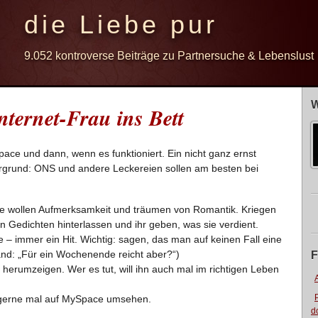
die Liebe pur
9.052 kontroverse Beiträge zu Partnersuche & Lebenslust
W
nternet-Frau ins Bett
pace und dann, wenn es funktioniert. Ein nicht ganz ernst
rgrund: ONS und andere Leckereien sollen am besten bei
die wollen Aufmerksamkeit und träumen von Romantik. Kriegen
en Gedichten hinterlassen und ihr geben, was sie verdient.
 – immer ein Hit. Wichtig: sagen, das man auf keinen Fall eine
and: „Für ein Wochenende reicht aber?“)
F
r herumzeigen. Wer es tut, will ihn auch mal im richtigen Leben
ch gerne mal auf MySpace umsehen.
d