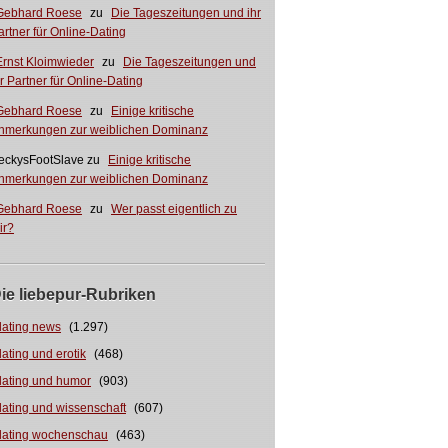
Gebhard Roese
zu
Die Tageszeitungen und ihr
artner für Online-Dating
Ernst Kloimwieder
zu
Die Tageszeitungen und
hr Partner für Online-Dating
Gebhard Roese
zu
Einige kritische
nmerkungen zur weiblichen Dominanz
eckysFootSlave
zu
Einige kritische
nmerkungen zur weiblichen Dominanz
Gebhard Roese
zu
Wer passt eigentlich zu
ir?
ie liebepur-Rubriken
dating news
(1.297)
dating und erotik
(468)
dating und humor
(903)
dating und wissenschaft
(607)
dating wochenschau
(463)