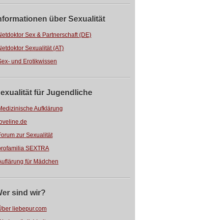
nformationen über Sexualität
Netdoktor Sex & Partnerschaft (DE)
Netdoktor Sexualität (AT)
Sex- und Erotikwissen
exualität für Jugendliche
Medizinische Aufklärung
loveline.de
Forum zur Sexualität
profamilia SEXTRA
Auflärung für Mädchen
er sind wir?
Über liebepur.com