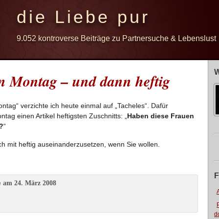
die Liebe pur
9.052 kontroverse Beiträge zu Partnersuche & Lebenslust
W
en Montag – und dann heftig
ag“ verzichte ich heute einmal auf „Tacheles“. Dafür
tag einen Artikel heftigsten Zuschnitts: „
Haben diese Frauen
?
“
ch mit heftig auseinanderzusetzen, wenn Sie wollen.
F
am 24. März 2008
e
d