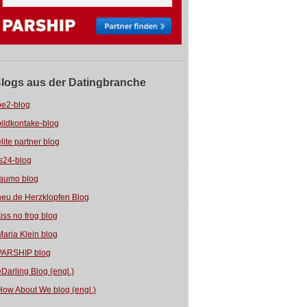
logs aus der Datingbranche
be2-blog
bildkontake-blog
elite partner blog
fs24-blog
jaumo blog
neu.de Herzklopfen Blog
kiss no frog blog
Maria Klein blog
PARSHIP blog
eDarling Blog (engl.)
How About We blog (engl.)