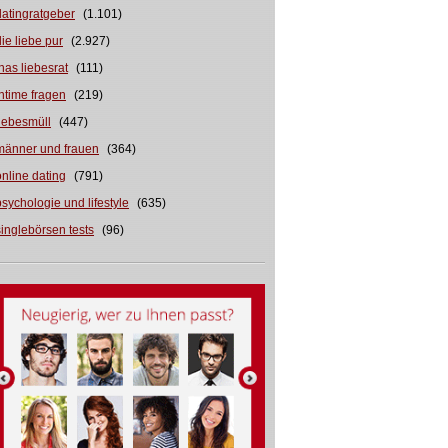
datingratgeber
(1.101)
die liebe pur
(2.927)
inas liebesrat
(111)
intime fragen
(219)
liebesmüll
(447)
männer und frauen
(364)
online dating
(791)
psychologie und lifestyle
(635)
singlebörsen tests
(96)