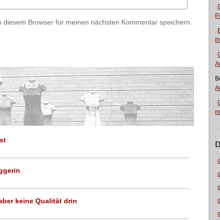
P
n diesem Browser für meinen nächsten Kommentar speichern.
i
A
B
A
m
st
D
ggerin
aber keine Qualität drin