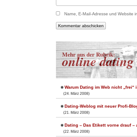
Name, E-Mail-Adresse und Website i
Mehr aus der Rubrik:
online dating
Warum Dating im Web nicht „frei“ i
✽
(24. März 2008)
Dating-Weblog mit neuer Profi-Blo
✽
(21. März 2008)
Dating – Das Etikett vorne drauf – 
✽
(22. März 2008)