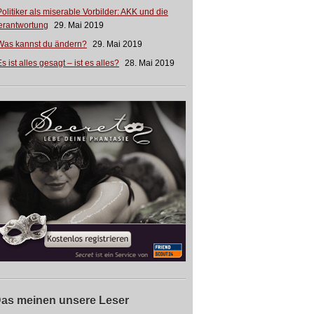
Politiker als miserable Vorbilder: AKK und die
erantwortung
29. Mai 2019
Was kannst du ändern?
29. Mai 2019
s ist alles gesagt – ist es alles?
28. Mai 2019
as meinen unsere Leser