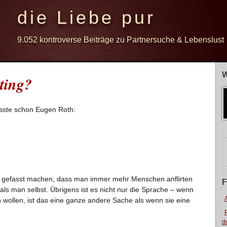
die Liebe pur
9.052 kontroverse Beiträge zu Partnersuche & Lebenslust
W
ting?
usste schon Eugen Roth:
rauf gefasst machen, dass man immer mehr Menschen anflirten
F
ls man selbst. Übrigens ist es nicht nur die Sprache – wenn
en wollen, ist das eine ganze andere Sache als wenn sie eine
d