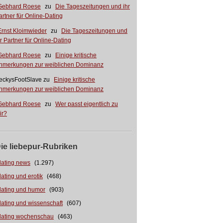
Gebhard Roese
zu
Die Tageszeitungen und ihr
artner für Online-Dating
Ernst Kloimwieder
zu
Die Tageszeitungen und
hr Partner für Online-Dating
Gebhard Roese
zu
Einige kritische
nmerkungen zur weiblichen Dominanz
eckysFootSlave
zu
Einige kritische
nmerkungen zur weiblichen Dominanz
Gebhard Roese
zu
Wer passt eigentlich zu
ir?
ie liebepur-Rubriken
dating news
(1.297)
dating und erotik
(468)
dating und humor
(903)
dating und wissenschaft
(607)
dating wochenschau
(463)