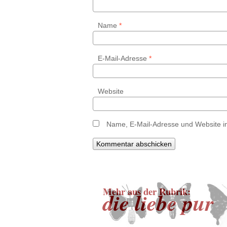
Name
*
E-Mail-Adresse
*
Website
Name, E-Mail-Adresse und Website i
Mehr aus der Rubrik:
die liebe pur