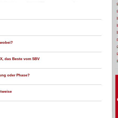
r wobei?
AX, das Beste vom SBV
erung oder Phase?
htweise