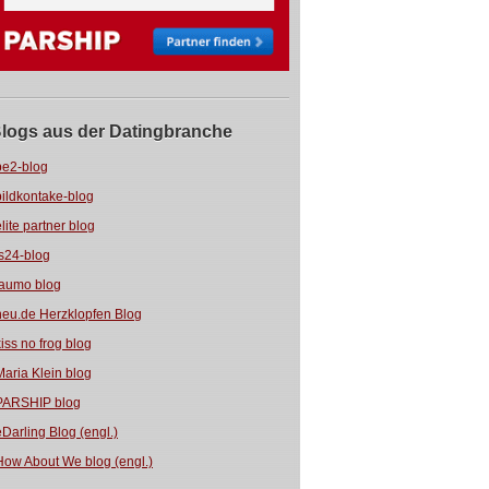
logs aus der Datingbranche
be2-blog
bildkontake-blog
elite partner blog
fs24-blog
jaumo blog
neu.de Herzklopfen Blog
kiss no frog blog
Maria Klein blog
PARSHIP blog
eDarling Blog (engl.)
How About We blog (engl.)