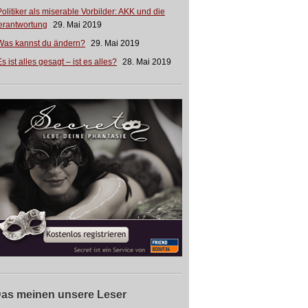
Politiker als miserable Vorbilder: AKK und die
erantwortung
29. Mai 2019
Was kannst du ändern?
29. Mai 2019
s ist alles gesagt – ist es alles?
28. Mai 2019
as meinen unsere Leser