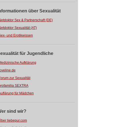
nformationen über Sexualität
Netdoktor Sex & Partnerschaft (DE)
Netdoktor Sexualität (AT)
Sex- und Erotikwissen
exualität für Jugendliche
Medizinische Aufklärung
loveline.de
Forum zur Sexualität
profamilia SEXTRA
Auflärung für Mädchen
er sind wir?
Über liebepur.com