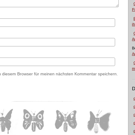
P
i
A
B
A
m
n diesem Browser für meinen nächsten Kommentar speichern.
D