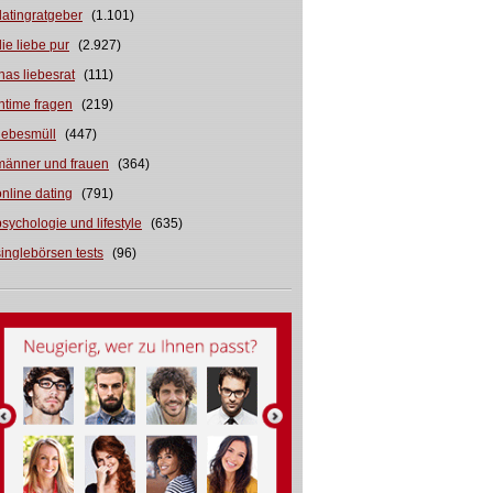
datingratgeber
(1.101)
die liebe pur
(2.927)
inas liebesrat
(111)
intime fragen
(219)
liebesmüll
(447)
männer und frauen
(364)
online dating
(791)
psychologie und lifestyle
(635)
singlebörsen tests
(96)