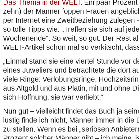
Das Thema in der WELT:
Ein paar Prozent 
zehn) der Männer foppen Frauen angeblich
per Internet eine Zweitbeziehung zulegen
so tolle Tipps wie: „Treffen sie sich auf jed
Wochenende“. So weit, so gut. Der Rest al
WELT-Artikel schon mal so verkitscht, das
„Einmal stand sie eine viertel Stunde vor 
eines Juweliers und betrachtete die dort a
viele Ringe: Verlobungsringe, Hochzeitsri
aus Altgold und aus Platin, mit und ohne 
sich Hoffnung, sie war verliebt.“
Nun gut – vielleicht findet das Buch ja sei
lustig finde ich nicht, Männer immer in di
zu stellen. Wenn es bei „seriösen Anbieter
Prozent solcher Männer gibt – ich meine, i