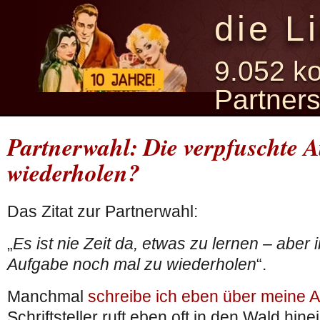
die L
9.052 ko
Partner
Partnerwahl: Die verpfuschte 
wiederholen?
Das Zitat zur Partnerwahl:
„
Es ist nie Zeit da, etwas zu lernen – aber
Aufgabe noch mal zu wiederholen
“.
Manchmal
schreibe ich eben über meine A
Schriftsteller ruft eben oft in den Wald hin