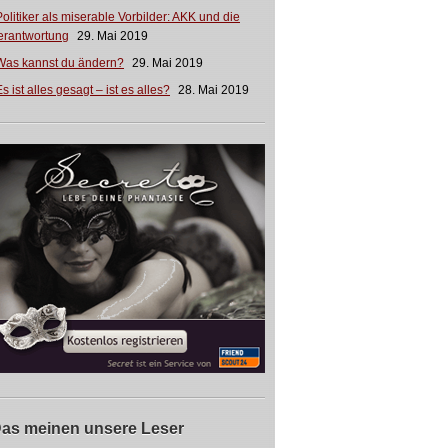
Politiker als miserable Vorbilder: AKK und die
erantwortung
29. Mai 2019
Was kannst du ändern?
29. Mai 2019
s ist alles gesagt – ist es alles?
28. Mai 2019
as meinen unsere Leser