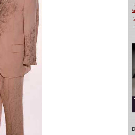
V
E
D