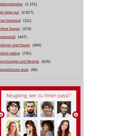
datingratgeber
(1.101)
die liebe pur
(2.927)
inas liebesrat
(111)
intime fragen
(219)
liebesmüll
(447)
männer und frauen
(364)
online dating
(791)
psychologie und lifestyle
(635)
singlebörsen tests
(96)