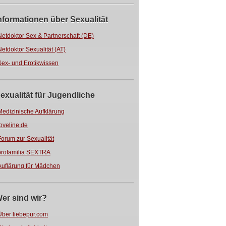
nformationen über Sexualität
Netdoktor Sex & Partnerschaft (DE)
Netdoktor Sexualität (AT)
Sex- und Erotikwissen
exualität für Jugendliche
Medizinische Aufklärung
loveline.de
Forum zur Sexualität
profamilia SEXTRA
Auflärung für Mädchen
er sind wir?
Über liebepur.com