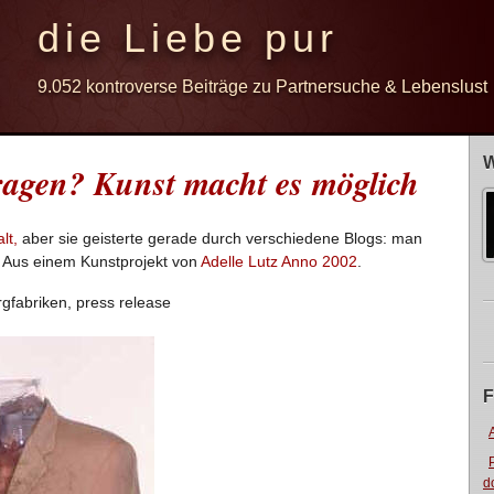
die Liebe pur
9.052 kontroverse Beiträge zu Partnersuche & Lebenslust
W
agen? Kunst macht es möglich
lt,
aber sie geisterte gerade durch verschiedene Blogs: man
 Aus einem Kunstprojekt von
Adelle Lutz Anno 2002
.
rgfabriken, press release
F
d