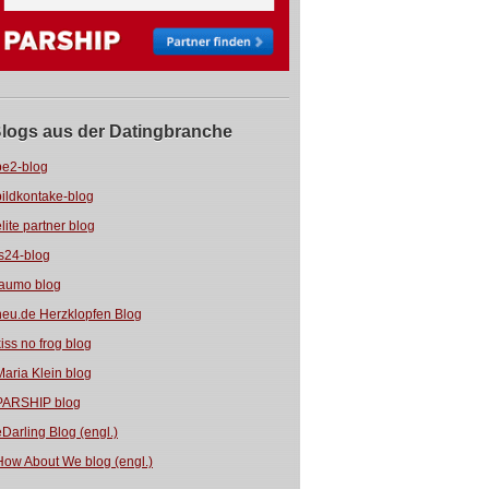
logs aus der Datingbranche
be2-blog
bildkontake-blog
elite partner blog
fs24-blog
jaumo blog
neu.de Herzklopfen Blog
kiss no frog blog
Maria Klein blog
PARSHIP blog
eDarling Blog (engl.)
How About We blog (engl.)