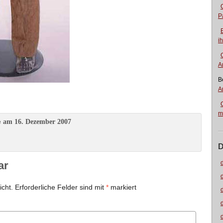
P
i
A
B
A
m
am 16. Dezember 2007
e
D
ar
icht.
Erforderliche Felder sind mit
*
markiert