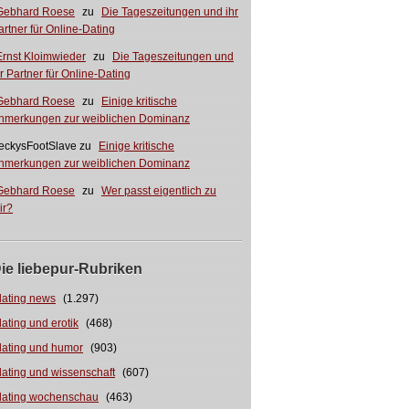
Gebhard Roese
zu
Die Tageszeitungen und ihr
artner für Online-Dating
Ernst Kloimwieder
zu
Die Tageszeitungen und
hr Partner für Online-Dating
Gebhard Roese
zu
Einige kritische
nmerkungen zur weiblichen Dominanz
eckysFootSlave
zu
Einige kritische
nmerkungen zur weiblichen Dominanz
Gebhard Roese
zu
Wer passt eigentlich zu
ir?
ie liebepur-Rubriken
dating news
(1.297)
dating und erotik
(468)
dating und humor
(903)
dating und wissenschaft
(607)
dating wochenschau
(463)