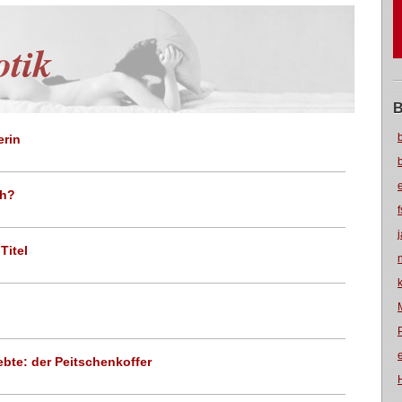
otik
B
rin
ch?
Titel
ebte: der Peitschenkoffer