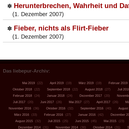
Herunterbrechen, Wahrheit und Da
✽
(1. Dezember 2007)
Fieber, nichts als Flirt-Fieber
✽
(1. Dezember 2007)
Das liebepur-Archiv:
Mai 2019
(22)
April 2019
(19)
März 2019
(19)
Februar 2019
Oktober 2018
(22)
September 2018
(22)
August 2018
(27)
Juli 201
Februar 2018
(24)
Januar 2018
(24)
Dezember 2017
(20)
Novembe
Juli 2017
(20)
Juni 2017
(26)
Mai 2017
(27)
April 2017
(26)
Mä
November 2016
(36)
Oktober 2016
(32)
September 2016
(40)
August
März 2016
(33)
Februar 2016
(27)
Januar 2016
(42)
Dezember 2
August 2015
(32)
Juli 2015
(25)
Juni 2015
(45)
Mai 2015
(23)
Dezember 2014
(31)
November 2014
(30)
Oktober 2014
(31)
S