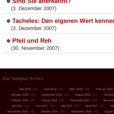
Sind Sie anerkannt?
✽
(3. Dezember 2007)
Tacheles: Den eigenen Wert kenne
✽
(3. Dezember 2007)
Pfeil und Reh
✽
(30. November 2007)
Das liebepur-Archiv:
Mai 2019
(22)
April 2019
(19)
März 2019
(19)
Februar 2019
Oktober 2018
(22)
September 2018
(22)
August 2018
(27)
Juli 201
Februar 2018
(24)
Januar 2018
(24)
Dezember 2017
(20)
Novembe
Juli 2017
(20)
Juni 2017
(26)
Mai 2017
(27)
April 2017
(26)
Mä
November 2016
(36)
Oktober 2016
(32)
September 2016
(40)
August