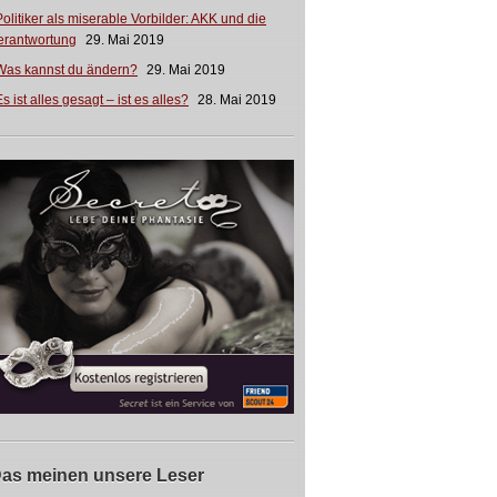
Politiker als miserable Vorbilder: AKK und die
erantwortung
29. Mai 2019
Was kannst du ändern?
29. Mai 2019
s ist alles gesagt – ist es alles?
28. Mai 2019
as meinen unsere Leser