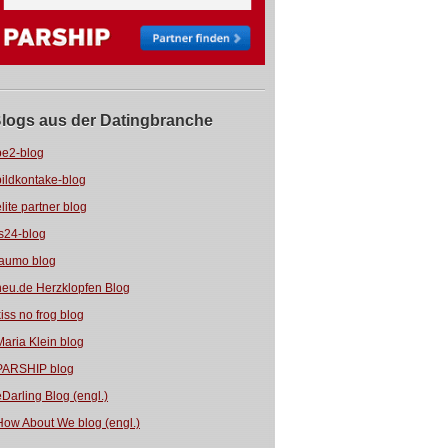
logs aus der Datingbranche
be2-blog
bildkontake-blog
elite partner blog
fs24-blog
jaumo blog
neu.de Herzklopfen Blog
kiss no frog blog
Maria Klein blog
PARSHIP blog
eDarling Blog (engl.)
How About We blog (engl.)