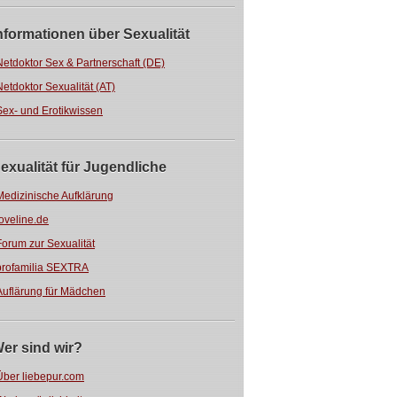
nformationen über Sexualität
Netdoktor Sex & Partnerschaft (DE)
Netdoktor Sexualität (AT)
Sex- und Erotikwissen
exualität für Jugendliche
Medizinische Aufklärung
loveline.de
Forum zur Sexualität
profamilia SEXTRA
Auflärung für Mädchen
er sind wir?
Über liebepur.com