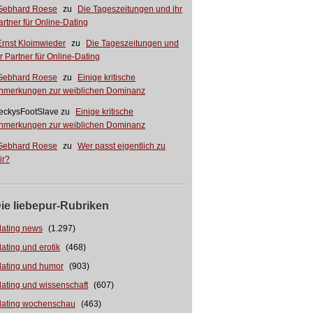
Gebhard Roese
zu
Die Tageszeitungen und ihr
artner für Online-Dating
Ernst Kloimwieder
zu
Die Tageszeitungen und
hr Partner für Online-Dating
Gebhard Roese
zu
Einige kritische
nmerkungen zur weiblichen Dominanz
eckysFootSlave
zu
Einige kritische
nmerkungen zur weiblichen Dominanz
Gebhard Roese
zu
Wer passt eigentlich zu
ir?
ie liebepur-Rubriken
dating news
(1.297)
dating und erotik
(468)
dating und humor
(903)
dating und wissenschaft
(607)
dating wochenschau
(463)