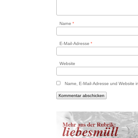
Name
*
E-Mail-Adresse
*
Website
Name, E-Mail-Adresse und Website i
Mehr aus der Rubrik:
liebesmüll