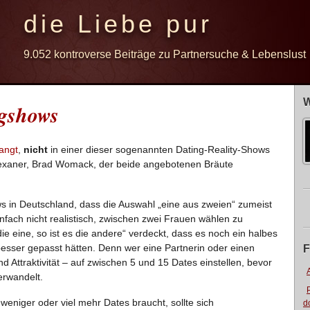
die Liebe pur
9.052 kontroverse Beiträge zu Partnersuche & Lebenslust
W
ngshows
angt
,
nicht
in einer dieser sogenannten Dating-Reality-Shows
 Texaner, Brad Womack, der beide angebotenen Bräute
s in Deutschland, dass die Auswahl „eine aus zweien“ zumeist
nfach nicht realistisch, zwischen zwei Frauen wählen zu
ie eine, so ist es die andere“ verdeckt, dass es noch ein halbes
esser gepasst hätten. Denn wer eine Partnerin oder einen
F
nd Attraktivität – auf zwischen 5 und 15 Dates einstellen, bevor
erwandelt.
eniger oder viel mehr Dates braucht, sollte sich
d