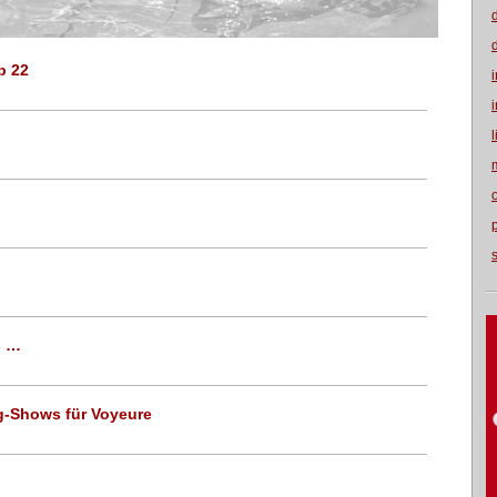
b 22
s …
ng-Shows für Voyeure