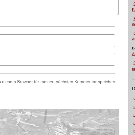
P
i
A
B
A
m
n diesem Browser für meinen nächsten Kommentar speichern.
D