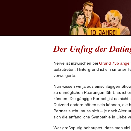
Der Unfug der Dati
Nerve ist inzwischen bei
Grund 736 angel
aufzutreten. Hintergrund ist ein smarter
verweigerte.
Nun wissen wir ja aus einschlägigen Show
zu unmöglichen Paarungen führt. Es ist ei
können. Die gängige Formel „ist es nicht d
Dutzend andere hätten sein können, die b
Partner sucht, muss sich – je nach Alter u
sich die anfängliche Sympathie in Liebe v
Wer großspurig behauptet, dass man viel w