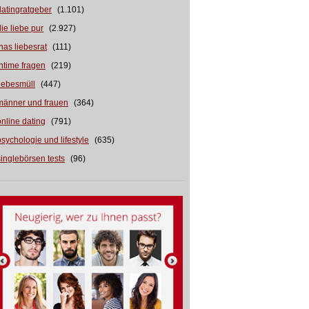
datingratgeber
(1.101)
die liebe pur
(2.927)
inas liebesrat
(111)
intime fragen
(219)
liebesmüll
(447)
männer und frauen
(364)
online dating
(791)
psychologie und lifestyle
(635)
singlebörsen tests
(96)