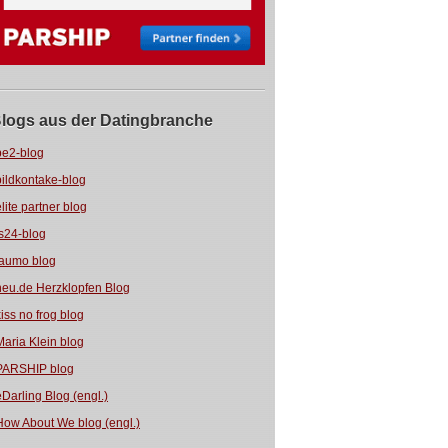
logs aus der Datingbranche
be2-blog
bildkontake-blog
elite partner blog
fs24-blog
jaumo blog
neu.de Herzklopfen Blog
kiss no frog blog
Maria Klein blog
PARSHIP blog
eDarling Blog (engl.)
How About We blog (engl.)