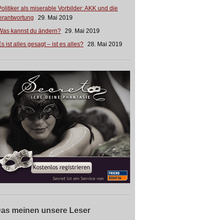
Politiker als miserable Vorbilder: AKK und die
erantwortung
29. Mai 2019
Was kannst du ändern?
29. Mai 2019
s ist alles gesagt – ist es alles?
28. Mai 2019
as meinen unsere Leser