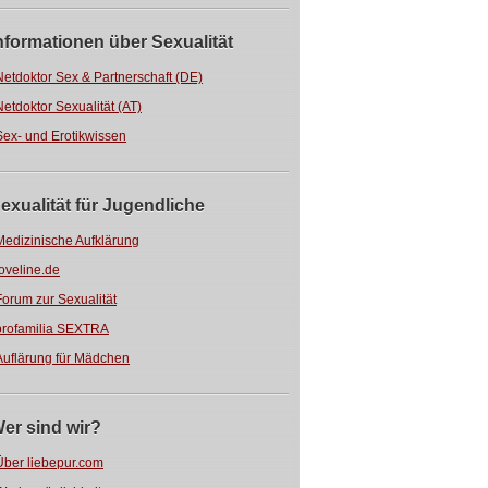
nformationen über Sexualität
Netdoktor Sex & Partnerschaft (DE)
Netdoktor Sexualität (AT)
Sex- und Erotikwissen
exualität für Jugendliche
Medizinische Aufklärung
loveline.de
Forum zur Sexualität
profamilia SEXTRA
Auflärung für Mädchen
er sind wir?
Über liebepur.com