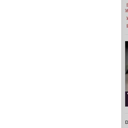
V
E
D