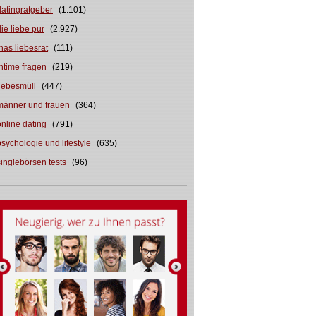
datingratgeber
(1.101)
die liebe pur
(2.927)
inas liebesrat
(111)
intime fragen
(219)
liebesmüll
(447)
männer und frauen
(364)
online dating
(791)
psychologie und lifestyle
(635)
singlebörsen tests
(96)