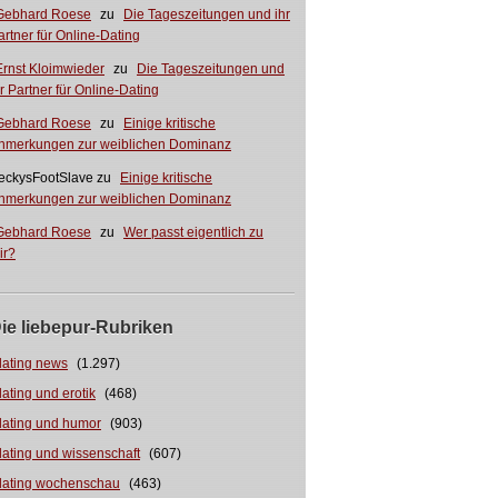
Gebhard Roese
zu
Die Tageszeitungen und ihr
artner für Online-Dating
Ernst Kloimwieder
zu
Die Tageszeitungen und
hr Partner für Online-Dating
Gebhard Roese
zu
Einige kritische
nmerkungen zur weiblichen Dominanz
eckysFootSlave
zu
Einige kritische
nmerkungen zur weiblichen Dominanz
Gebhard Roese
zu
Wer passt eigentlich zu
ir?
ie liebepur-Rubriken
dating news
(1.297)
dating und erotik
(468)
dating und humor
(903)
dating und wissenschaft
(607)
dating wochenschau
(463)