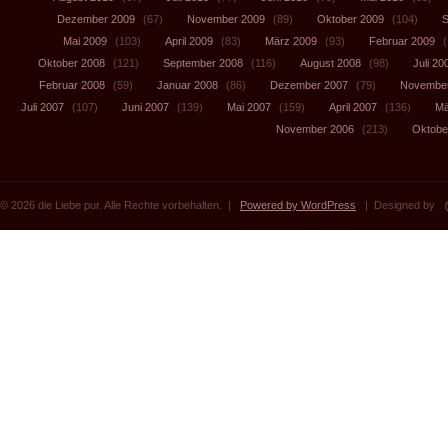
Dezember 2009
(67)
November 2009
(89)
Oktober 2009
(104)
S
Mai 2009
(103)
April 2009
(83)
März 2009
(93)
Februar 2009
(
Oktober 2008
(121)
September 2008
(116)
August 2008
(98)
Juli 20
Februar 2008
(59)
Januar 2008
(86)
Dezember 2007
(79)
November
Juli 2007
(107)
Juni 2007
(139)
Mai 2007
(159)
April 2007
(136)
Mä
November 2006
(213)
Oktobe
© 2026 die Liebe pur. Alle Rechte vorbehalten. |
Powered by WordPress
| Designed by