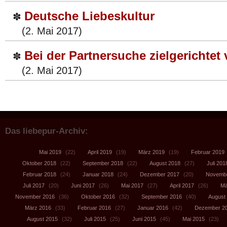
Deutsche Liebeskultur
✽
(2. Mai 2017)
Bei der Partnersuche zielgerichtet
✽
(2. Mai 2017)
Das liebepur-Archiv:
Mai 2019
(22)
April 2019
(19)
März 2019
(19)
Februar 2019
Oktober 2018
(22)
September 2018
(22)
August 2018
(27)
Juli 201
Februar 2018
(24)
Januar 2018
(24)
Dezember 2017
(20)
Novembe
Juli 2017
(20)
Juni 2017
(26)
Mai 2017
(27)
April 2017
(26)
Mä
November 2016
(36)
Oktober 2016
(32)
September 2016
(40)
August
März 2016
(33)
Februar 2016
(27)
Januar 2016
(42)
Dezember 2
August 2015
(32)
Juli 2015
(25)
Juni 2015
(45)
Mai 2015
(23)