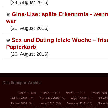
(24. August 2016)
Gina-Lisa: späte Erkenntnis - wen
✽
war
(22. August 2016)
Sex und Dating letzte Woche – fri
✽
Papierkorb
(20. August 2016)
Das liebepur-Archiv:
Mai 2019
(22)
April 2019
(19)
März 2019
(19)
Februar 2019
Oktober 2018
(22)
September 2018
(22)
August 2018
(27)
Juli 201
Februar 2018
(24)
Januar 2018
(24)
Dezember 2017
(20)
Novembe