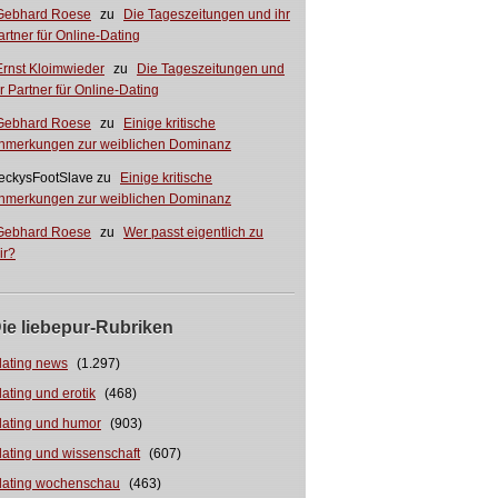
Gebhard Roese
zu
Die Tageszeitungen und ihr
artner für Online-Dating
Ernst Kloimwieder
zu
Die Tageszeitungen und
hr Partner für Online-Dating
Gebhard Roese
zu
Einige kritische
nmerkungen zur weiblichen Dominanz
eckysFootSlave
zu
Einige kritische
nmerkungen zur weiblichen Dominanz
Gebhard Roese
zu
Wer passt eigentlich zu
ir?
ie liebepur-Rubriken
dating news
(1.297)
dating und erotik
(468)
dating und humor
(903)
dating und wissenschaft
(607)
dating wochenschau
(463)