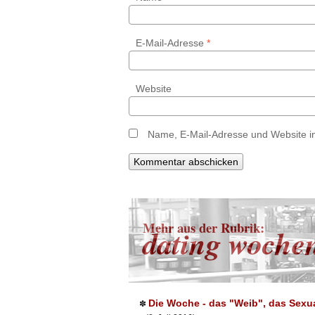
E-Mail-Adresse
*
Website
Name, E-Mail-Adresse und Website i
Mehr aus der Rubrik:
dating woche
Die Woche - das "Weib", das Sexua
✽