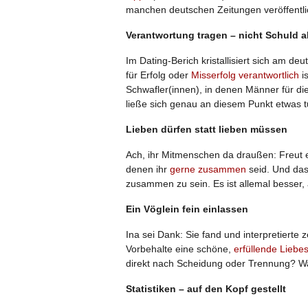
manchen deutschen Zeitungen veröffentl
Verantwortung tragen – nicht Schuld 
Im Dating-Berich kristallisiert sich am d
für Erfolg oder
Misserfolg verantwortlich
is
Schwafler(innen), in denen Männer für di
ließe sich genau an diesem Punkt etwas t
Lieben dürfen statt lieben müssen
Ach, ihr Mitmenschen da draußen: Freut eu
denen ihr
gerne zusammen
seid. Und das
zusammen zu sein. Es ist allemal besser, 
Ein Vöglein fein einlassen
Ina sei Dank: Sie fand und interpretierte ze
Vorbehalte eine schöne,
erfüllende Liebe
direkt nach Scheidung oder Trennung? Wa
Statistiken – auf den Kopf gestellt