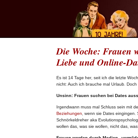
Die Woche: Frauen wo
Liebe und Online-Da
Es ist 14 Tage her, seit ich die letzte W
nicht: Auch ich brauche mal Urlaub. Doch
Unsinn: Frauen suchen bei Dates aus
Irgendwann muss mal Schluss sein mit d
Beziehungen
, wenn sie Dates eingingen.
Schnörkeldreher aka Evolutionspsychologe
wollen das, was sie wollen, nicht das, wa
Frauen werden durch Medien „vermäd