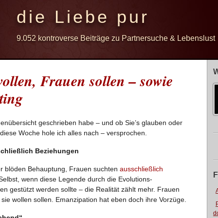
die Liebe pur
9.052 kontroverse Beiträge zu Partnersuche & Lebenslust
W
llen, Frauen sollen – sowie
ting
ochenübersicht geschrieben habe – und ob Sie’s glauben oder
 diese Woche hole ich alles nach – versprochen.
schließlich Beziehungen
er blöden Behauptung, Frauen suchten
ausschließlich
F
 Selbst, wenn diese Legende durch die Evolutions-
n gestützt werden sollte – die Realität zählt mehr. Frauen
s sie wollen sollen. Emanzipation hat eben doch ihre Vorzüge.
d
chend“