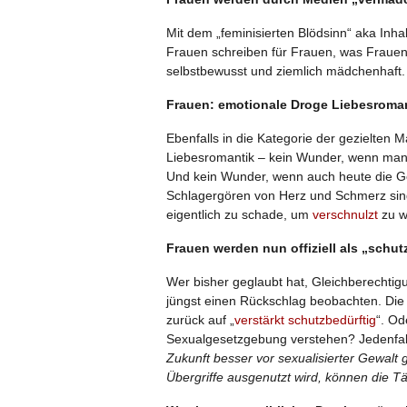
Mit dem „feminisierten Blödsinn“ aka Inhal
Frauen schreiben für Frauen, was Frauen 
selbstbewusst und ziemlich mädchenhaft
Frauen: emotionale Droge Liebesroma
Ebenfalls in die Kategorie der gezielten M
Liebesromantik – kein Wunder, wenn man 
Und kein Wunder, wenn auch heute die Ge
Schlagergören von Herz und Schmerz singe
eigentlich zu schade, um
verschnulzt
zu w
Frauen werden nun offiziell als „schu
Wer bisher geglaubt hat, Gleichberechti
jüngst einen Rückschlag beobachten. Die of
zurück auf „
verstärkt schutzbedürftig
“. Od
Sexualgesetzgebung verstehen? Jedenfalls
Zukunft besser vor sexualisierter Gewalt
Übergriffe ausgenutzt wird, können die Tä