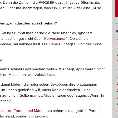
e
. Denn die Zahlen, die PARSHIP dazu jüngst veröffentlichte,
n. Oder mal nachfragen, was ein „Flirt“ ist. Oder eine „Krise“.
enug, um darüber zu schreiben?
B
Datings rümpft man gerne die Nase über Sex, ignoriert
richt schon gar nicht über „
Perversionen
“. Ob sich die
eisen, sei dahingestellt. Die Liebe Pur sagt’s. Und das muss
g
te damit schnell Geld machen wollen. Wer sagt,
Apps
wären nicht
fler. Mal sehen, wer zuletzt lacht.
 damit ködern die notorischen Sexbörsen ihre blauäugigen
 im Leben genießen will, muss Kohle abdrücken – und
 zu fühlen. Sollte man da Mitleid haben oder sagen: „Wenn ihr
keiten?“
r
nackte Frauen und Männer
zu sehen, die angeblich Partner
tschland, sondern in England.