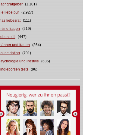
datingratgeber
(1.101)
die liebe pur
(2.927)
inas liebesrat
(111)
intime fragen
(219)
liebesmüll
(447)
männer und frauen
(364)
online dating
(791)
psychologie und lifestyle
(635)
singlebörsen tests
(96)