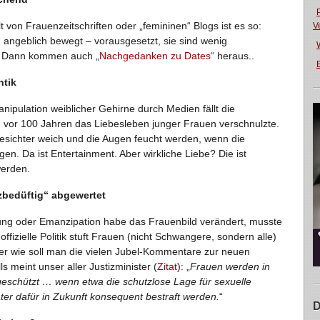
t von Frauenzeitschriften oder „femininen“ Blogs ist es so:
V
angeblich bewegt – vorausgesetzt, sie sind wenig
. Dann kommen auch „
Nachgedanken zu Dates
“ heraus..
E
ntik
anipulation weiblicher Gehirne durch Medien fällt die
vor 100 Jahren das Liebesleben junger Frauen verschnulzte.
sichter weich und die Augen feucht werden, wenn die
n. Da ist Entertainment. Aber wirkliche Liebe? Die ist
erden.
tzbedüftig“ abgewertet
gung oder Emanzipation habe das Frauenbild verändert, musste
fizielle Politik stuft Frauen (nicht Schwangere, sondern alle)
er wie soll man die vielen Jubel-Kommentare zur neuen
 meint unser aller Justizminister (
Zitat
): „
Frauen werden in
 geschützt … wenn etwa die schutzlose Lage für sexuelle
ter dafür in Zukunft konsequent bestraft werden.
“
D