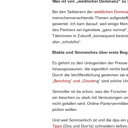
Was ist von „weiblicher Dominanz“ zu 
Bei den Sektierern der
weiblichen Domin
menschenverachtende Thesen aufgestellt, 
gewertet. Ich kam darauf, weil einige Me
des Partners sei irgendwie „ganz normal“
Täterinnen in Zukunft „konsequent bestraf
also „schutzlos“.
Blabla und Sinnreiches über erste Be
Es gehört zu den Untugenden der Presse (
hinausposaunen, die eigentlich nichts be
Durch die Veröffentlichung gewinnen sie e
„
Benching“ und „Ghostin
g“ sind solche U
Sinnvoller ist da schon, was der Forscher
ein bisschen zu stark mit Vermutungen unte
nicht gefallen wird: Online-Partervermit
picken wollen.
Und weil Sommerloch ist und die dpa ein
Tipps
(Dos und Don‘ts) schneidern ließen,