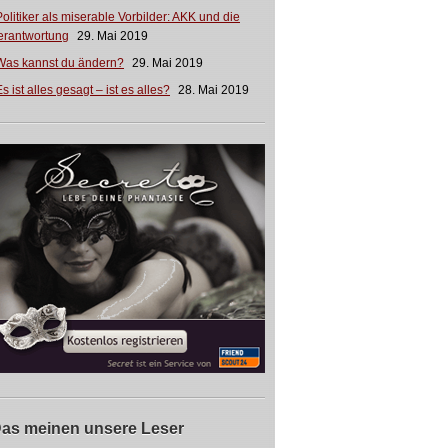
Politiker als miserable Vorbilder: AKK und die
erantwortung
29. Mai 2019
Was kannst du ändern?
29. Mai 2019
s ist alles gesagt – ist es alles?
28. Mai 2019
as meinen unsere Leser