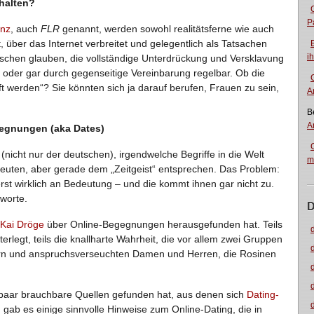
halten?
P
anz
, auch
FLR
genannt, werden sowohl realitätsferne wie auch
über das Internet verbreitet und gelegentlich als Tatsachen
i
nschen glauben, die vollständige Unterdrückung und Versklavung
, oder gar durch gegenseitige Vereinbarung regelbar. Ob die
t werden“? Sie könnten sich ja darauf berufen, Frauen zu sein,
A
B
A
gegnungen (aka Dates)
nicht nur der deutschen), irgendwelche Begriffe in die Welt
m
deuten, aber gerade dem „Zeitgeist“ entsprechen. Das Problem:
rst wirklich an Bedeutung – und die kommt ihnen gar nicht zu.
nworte.
D
Kai Dröge
über Online-Begegnungen herausgefunden hat. Teils
rlegt, teils die knallharte Wahrheit, die vor allem zwei Gruppen
tlern und anspruchsverseuchten Damen und Herren, die Rosinen
 paar brauchbare Quellen gefunden hat, aus denen sich
Dating-
 gab es einige sinnvolle Hinweise zum Online-Dating, die in