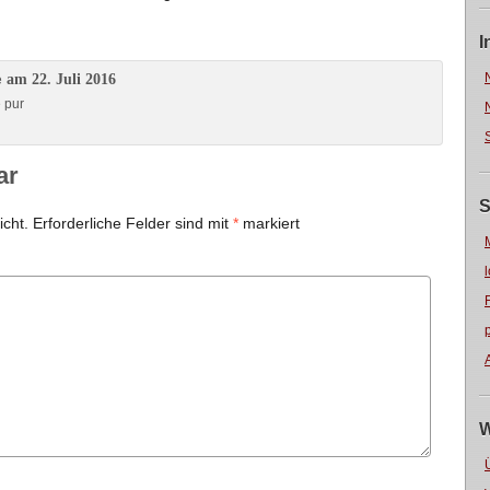
I
am 22. Juli 2016
e
e pur
ar
S
icht.
Erforderliche Felder sind mit
*
markiert
W