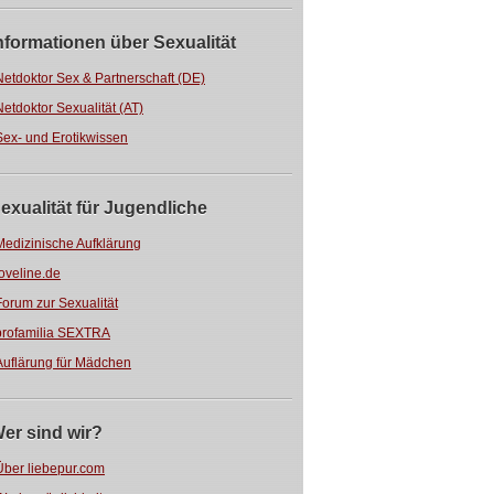
nformationen über Sexualität
Netdoktor Sex & Partnerschaft (DE)
Netdoktor Sexualität (AT)
Sex- und Erotikwissen
exualität für Jugendliche
Medizinische Aufklärung
loveline.de
Forum zur Sexualität
profamilia SEXTRA
Auflärung für Mädchen
er sind wir?
Über liebepur.com