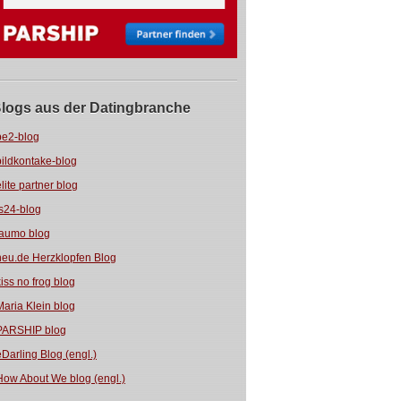
logs aus der Datingbranche
be2-blog
bildkontake-blog
elite partner blog
fs24-blog
jaumo blog
neu.de Herzklopfen Blog
kiss no frog blog
Maria Klein blog
PARSHIP blog
eDarling Blog (engl.)
How About We blog (engl.)