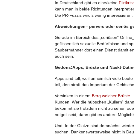
In Deutschland gibt es eine/keine
Flirtkris
kann man in beide Richtungen interpretiere
Die PR-Fuzzis wird’s wenig interessieren.
Abweichungen– pervers oder seriös g
Gerade im Bereich des „seriösen“ Online_
geflissentlich sexuelle Bedürfnisse und sp
Saubermänner dort einen Dienst damit erw
auch sein.
Gedöns:Apps, Brüste und Nackt-Datin
Apps sind toll, weil unheimlich viele Leu
toll, den straft das Imperium der Geldschef
Versinken in einem
Berg weicher Brüste
–
Kunden. Wer die hübschen „Kullern“ dann
bekommt sie trotzdem nicht zu sehen oder
notgeil seid, dann gibt es andere Möglich
Und: In der Glotze sind demnächst wiede
suchen. Dankenswerterweise nicht in Deu