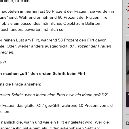
finde, flirte ich.“
V
haupteten immerhin fast 30 Prozent der Frauen, sie würden in
rtlaune“ sind. Während annährend 60 Prozent der Frauen ihre
 ob sie ein passendes männliches Objekt zum Beflirten
E
 auch anders bewerten, nämlich so:
r reinen Lust am Flirt, während 58 Prozent den Flirt davon
te. Oder, wieder anders ausgedrückt:
87 Prozent der Frauen
sprechen
.
ahr?
 machen „oft“ den ersten Schritt beim Flirt
 uns die Frage ansehen:
rsten Schritt, wenn Ihnen eine Frau bzw. ein Mann gefällt?“
r Frauen das glatte „Oft“ gewählt, während 10 Prozent von sich
eiten.
 nämlich die, wann und wie ein Flirt eingeleitet wird. Wer die
D
preche ihn mit einem als „flirtiv“ erkennbaren Satz an“