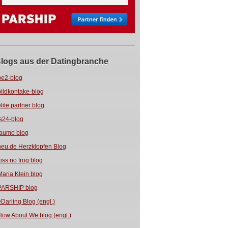
logs aus der Datingbranche
be2-blog
bildkontake-blog
elite partner blog
fs24-blog
jaumo blog
neu.de Herzklopfen Blog
kiss no frog blog
Maria Klein blog
PARSHIP blog
eDarling Blog (engl.)
How About We blog (engl.)