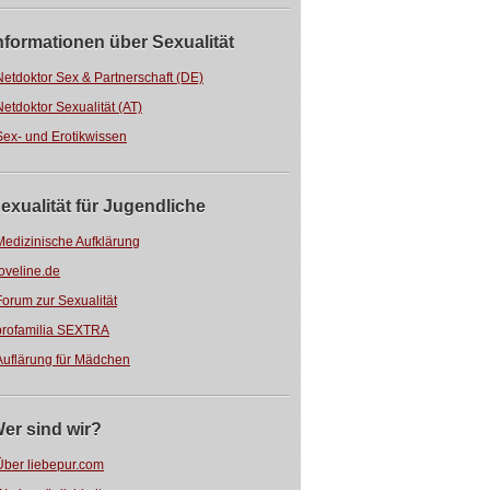
nformationen über Sexualität
Netdoktor Sex & Partnerschaft (DE)
Netdoktor Sexualität (AT)
Sex- und Erotikwissen
exualität für Jugendliche
Medizinische Aufklärung
loveline.de
Forum zur Sexualität
profamilia SEXTRA
Auflärung für Mädchen
er sind wir?
Über liebepur.com