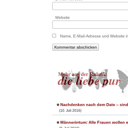
Website
Name, E-Mail-Adresse und Website i
Mehr aus der Rubrik:
die liebe pur
Nachdenken nach dem Date – sind 
✽
(10. Juli 2016)
Männerirrtum: Alle Frauen wollen 
✽