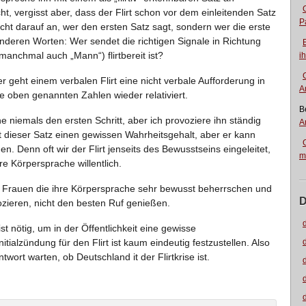
ht, vergisst aber, dass der Flirt schon vor dem einleitenden Satz
P
cht darauf an, wer den ersten Satz sagt, sondern wer die erste
anderen Worten: Wer sendet die richtigen Signale in Richtung
manchmal auch „Mann“) flirtbereit ist?
i
 geht einem verbalen Flirt eine nicht verbale Aufforderung in
A
 oben genannten Zahlen wieder relativiert.
B
 niemals den ersten Schritt, aber ich provoziere ihn ständig
A
t dieser Satz einen gewissen Wahrheitsgehalt, aber er kann
. Denn oft wir der Flirt jenseits des Bewusstseins eingeleitet,
m
e Körpersprache willentlich.
 Frauen die ihre Körpersprache sehr bewusst beherrschen und
D
ozieren, nicht den besten Ruf genießen.
ist nötig, um in der Öffentlichkeit eine gewisse
itialzündung für den Flirt ist kaum eindeutig festzustellen. Also
wort warten, ob Deutschland it der Flirtkrise ist.