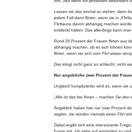
von „Nur wenn ich jemanden besonders toll 
Lassen wir das einmal so stehen, dann be
jedem Fall dann flirten, wenn sie in „Fli
Flirtlaune davon abhängig machen würde,
entdeckt hätten. Das allerdings kann man
Rund 29 Prozent der Frauen flirten aus de
abhängig machen, ob es sich lohnen könn
flirten, wenn sie sich vom Flirt etwas ver
Das klingt nicht ganz so schlecht, nicht w
Nur angebliche zwei Prozent der Frauen
Ungleich komplizierter wird es, wenn wir
„Wie ist das bei Ihnen – machen Sie den e
Angeblich haben hier nur zwei Prozent de
sagten, sie würden niemals einen Flirt einl
Dabei ergibt sich eine interessante Frage,
Frage mit „ich gehe auf jemanden zu und s