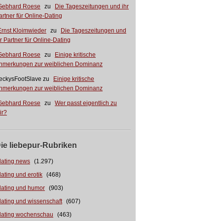
Gebhard Roese
zu
Die Tageszeitungen und ihr
artner für Online-Dating
Ernst Kloimwieder
zu
Die Tageszeitungen und
hr Partner für Online-Dating
Gebhard Roese
zu
Einige kritische
nmerkungen zur weiblichen Dominanz
eckysFootSlave
zu
Einige kritische
nmerkungen zur weiblichen Dominanz
Gebhard Roese
zu
Wer passt eigentlich zu
ir?
ie liebepur-Rubriken
dating news
(1.297)
dating und erotik
(468)
dating und humor
(903)
dating und wissenschaft
(607)
dating wochenschau
(463)