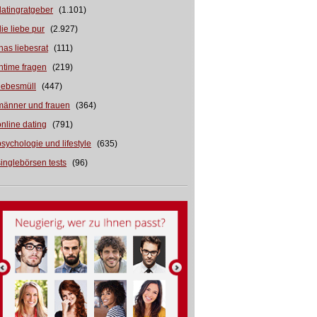
datingratgeber
(1.101)
die liebe pur
(2.927)
inas liebesrat
(111)
intime fragen
(219)
liebesmüll
(447)
männer und frauen
(364)
online dating
(791)
psychologie und lifestyle
(635)
singlebörsen tests
(96)