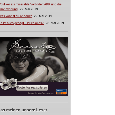
Politiker als miserable Vorbilder: AKK und die
erantwortung
29. Mai 2019
Was kannst du ändern?
29. Mai 2019
s ist alles gesagt – ist es alles?
28. Mai 2019
as meinen unsere Leser