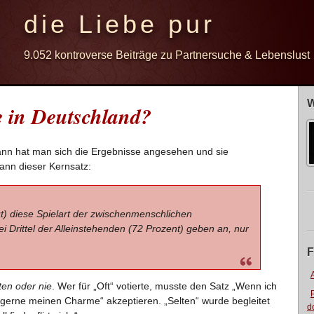
die Liebe pur
9.052 kontroverse Beiträge zu Partnersuche & Lebenslust
W
se in Deutschland?
Dann hat man sich die Ergebnisse angesehen und sie
ann dieser Kernsatz:
ut) diese Spielart der zwischenmenschlichen
Drittel der Alleinstehenden (72 Prozent) geben an, nur
F
lten oder nie
. Wer für „Oft“ votierte, musste den Satz „Wenn ich
z gerne meinen Charme“ akzeptieren. „Selten“ wurde begleitet
d