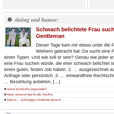
☻
dating und humor:
Schwach belichtete Frau such
Gentleman
Dieser Tage kam mir etwas unter die 
Wiehern gebracht hat: Da sucht eine Pr
einen Typen. Und wie soll er sein? Genau wie jeder a
eine Frau suchen würde, die eher schwach belichtet ist
einen guten, festen Job haben. 2. … ausgezeichnet auf
Anfrage oder persönlich. 3. … einwandfreie Rechtsch
… Bezahlung anbieten, […]
✽
Schon bei NoLiPra angemeldet?
✽
Neue, anonyme App für alle: NoLiPra
✽
Deja vu … großzügiger Gentleman gesucht …