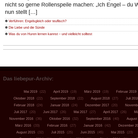
nicht so gerne Rollenspeile machen: „Ich Engel – du
nun stellt […]
✽
Verführen: Engelsgleich oder teuflisch?
✽
Die Liebe und die Sünde
✽
Was du von Huren lernen kannst – und vielleicht solltest
Das liebepur-Archiv:
Mai 2019
(22)
April 2019
(19)
März 2019
(19)
Februar 2019
Oktober 2018
(22)
September 2018
(22)
August 2018
(27)
Juli 201
Februar 2018
(24)
Januar 2018
(24)
Dezember 2017
(20)
Novembe
Juli 2017
(20)
Juni 2017
(26)
Mai 2017
(27)
April 2017
(26)
Mä
November 2016
(36)
Oktober 2016
(32)
September 2016
(40)
August
März 2016
(33)
Februar 2016
(27)
Januar 2016
(42)
Dezember 2
August 2015
(32)
Juli 2015
(25)
Juni 2015
(45)
Mai 2015
(23)