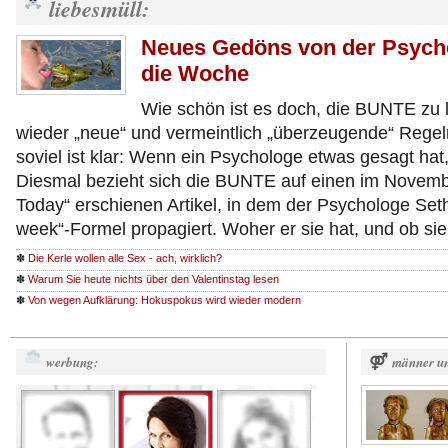
liebesmüll:
Neues Gedöns von der Psycho
die Woche
Wie schön ist es doch, die BUNTE zu l
wieder „neue“ und vermeintlich „überzeugende“ Regel
soviel ist klar: Wenn ein Psychologe etwas gesagt hat
Diesmal bezieht sich die BUNTE auf einen im Novemb
Today“ erschienen Artikel, in dem der Psychologe Set
week“-Formel propagiert. Woher er sie hat, und ob si
✽
Die Kerle wollen alle Sex - ach, wirklich?
✽
Warum Sie heute nichts über den Valentinstag lesen
✽
Von wegen Aufklärung: Hokuspokus wird wieder modern
werbung:
⚤
männer un