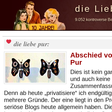
die Lie
9.052 kontroverse B
die liebe pur:
Abschied vo
Pur
Dies ist kein g
und auch keine
Zusammenfassu
Denn ab heute „privatisiere“ ich endgültig
mehrere Gründe. Der eine liegt in den P
seriöse Blogs heute allgemein haben. D