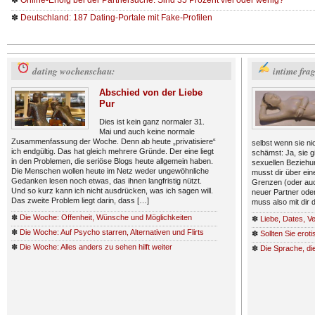
✽
Online-Erfolg bei der Partnersuche: Sind 35 Prozent viel oder wenig?
✽
Deutschland: 187 Dating-Portale mit Fake-Profilen
dating wochenschau:
intime fra
Abschied von der Liebe
Pur
Dies ist kein ganz normaler 31.
Mai und auch keine normale
Zusammenfassung der Woche. Denn ab heute „privatisiere“
selbst wenn sie nic
ich endgültig. Das hat gleich mehrere Gründe. Der eine liegt
schämst: Ja, sie g
in den Problemen, die seriöse Blogs heute allgemein haben.
sexuellen Beziehu
Die Menschen wollen heute im Netz weder ungewöhnliche
musst dir über eine
Gedanken lesen noch etwas, das ihnen langfristig nützt.
Grenzen (oder auch
Und so kurz kann ich nicht ausdrücken, was ich sagen will.
neuer Partner oder
Das zweite Problem liegt darin, dass […]
muss also mit dir 
✽
Die Woche: Offenheit, Wünsche und Möglichkeiten
✽
Liebe, Dates, V
✽
Die Woche: Auf Psycho starren, Alternativen und Flirts
✽
Sollten Sie erot
✽
Die Woche: Alles anders zu sehen hilft weiter
✽
Die Sprache, die