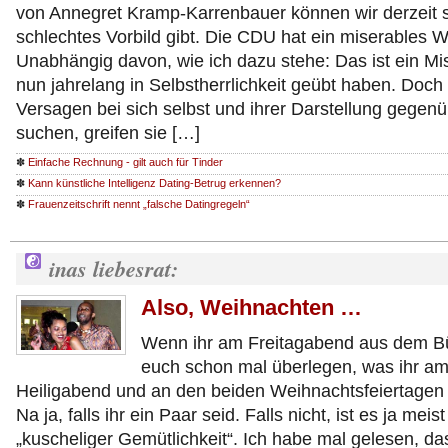
von Annegret Kramp-Karrenbauer können wir derzeit 
schlechtes Vorbild gibt. Die CDU hat ein miserables 
Unabhängig davon, wie ich dazu stehe: Das ist ein Misse
nun jahrelang in Selbstherrlichkeit geübt haben. Doch s
Versagen bei sich selbst und ihrer Darstellung gegenüb
suchen, greifen sie […]
✽
Einfache Rechnung - gilt auch für Tinder
✽
Kann künstliche Intelligenz Dating-Betrug erkennen?
✽
Frauenzeitschrift nennt „falsche Datingregeln“
inas liebesrat:
Also, Weihnachten …
Wenn ihr am Freitagabend aus dem Bü
euch schon mal überlegen, was ihr a
Heiligabend und an den beiden Weihnachtsfeiertagen m
Na ja, falls ihr ein Paar seid. Falls nicht, ist es ja meist
„kuscheliger Gemütlichkeit“. Ich habe mal gelesen, d