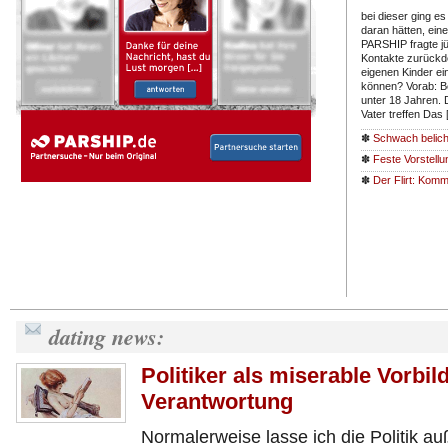
bei dieser ging 
daran hätten, eine
PARSHIP fragte jü
Kontakte zurückd
eigenen Kinder ei
können? Vorab: B
unter 18 Jahren. D
Vater treffen Das
✽
Schwach belich
✽
Feste Vorstell
✽
Der Flirt: Kom
dating news:
Politiker als miserable Vorbi
Verantwortung
Normalerweise lasse ich die Politik au