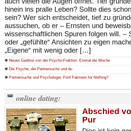
auch vielen die Augen öffnet. Tief gründe
hinein ins pralle Leben? Sollte dies scho
sein? Wer sich entscheidet, tief zu gründ
aussuchen, ob er – Ernsten und beweisb
wissenschaftlichen Spuren folgen will. – 
oder „gefühlte“ Ansichten zu eigen mache
„Eigene“ mit wenig oder […]
✽
Neues Gedöns von der Psycho-Fraktion: Einmal die Woche
✽
Die Psyche, die Partnersuche und du
✽
Partnersuche und Psychologie: Fünf Faktoren for Nothing?
online dating:
Abschied vo
Pur
Dies ist kein g