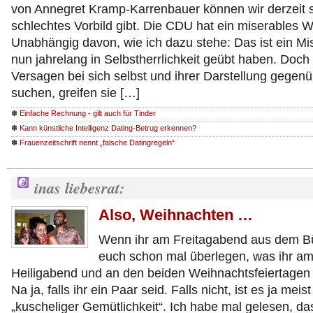
von Annegret Kramp-Karrenbauer können wir derzeit 
schlechtes Vorbild gibt. Die CDU hat ein miserables 
Unabhängig davon, wie ich dazu stehe: Das ist ein Misse
nun jahrelang in Selbstherrlichkeit geübt haben. Doch s
Versagen bei sich selbst und ihrer Darstellung gegenüb
suchen, greifen sie […]
✽
Einfache Rechnung - gilt auch für Tinder
✽
Kann künstliche Intelligenz Dating-Betrug erkennen?
✽
Frauenzeitschrift nennt „falsche Datingregeln“
inas liebesrat:
Also, Weihnachten …
Wenn ihr am Freitagabend aus dem Bü
euch schon mal überlegen, was ihr a
Heiligabend und an den beiden Weihnachtsfeiertagen m
Na ja, falls ihr ein Paar seid. Falls nicht, ist es ja meist
„kuscheliger Gemütlichkeit“. Ich habe mal gelesen, d