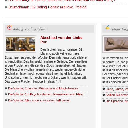
✽
Online-Erfolg bei der Partnersuche: Sind 35 Prozent viel oder wenig?
✽
Deutschland: 187 Dating-Portale mit Fake-Profilen
dating wochenschau:
intime fra
Abschied von der Liebe
Pur
Dies ist kein ganz normaler 31.
Mai und auch keine normale
Zusammenfassung der Woche. Denn ab heute „privatisiere“
selbst wenn sie nic
ich endgültig. Das hat gleich mehrere Gründe. Der eine liegt
schämst: Ja, sie g
in den Problemen, die seriöse Blogs heute allgemein haben.
sexuellen Beziehu
Die Menschen wollen heute im Netz weder ungewöhnliche
musst dir über eine
Gedanken lesen noch etwas, das ihnen langfristig nützt.
Grenzen (oder auch
Und so kurz kann ich nicht ausdrücken, was ich sagen will.
neuer Partner oder
Das zweite Problem liegt darin, dass […]
muss also mit dir 
✽
Die Woche: Offenheit, Wünsche und Möglichkeiten
✽
Liebe, Dates, V
✽
Die Woche: Auf Psycho starren, Alternativen und Flirts
✽
Sollten Sie erot
✽
Die Woche: Alles anders zu sehen hilft weiter
✽
Die Sprache, die