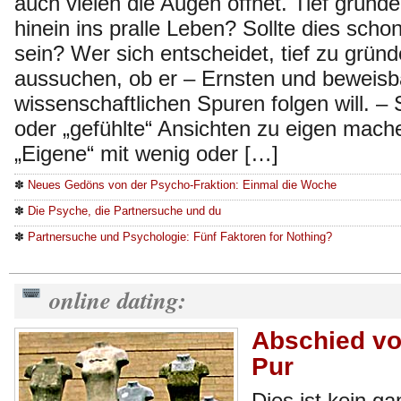
auch vielen die Augen öffnet. Tief gründe
hinein ins pralle Leben? Sollte dies scho
sein? Wer sich entscheidet, tief zu gründ
aussuchen, ob er – Ernsten und beweisb
wissenschaftlichen Spuren folgen will. – 
oder „gefühlte“ Ansichten zu eigen mache
„Eigene“ mit wenig oder […]
✽
Neues Gedöns von der Psycho-Fraktion: Einmal die Woche
✽
Die Psyche, die Partnersuche und du
✽
Partnersuche und Psychologie: Fünf Faktoren for Nothing?
online dating:
Abschied vo
Pur
Dies ist kein g