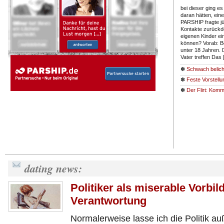
bei dieser ging 
daran hätten, eine
PARSHIP fragte jü
Kontakte zurückd
eigenen Kinder ei
können? Vorab: B
unter 18 Jahren. D
Vater treffen Das
✽
Schwach belich
✽
Feste Vorstell
✽
Der Flirt: Kom
dating news:
Politiker als miserable Vorbi
Verantwortung
Normalerweise lasse ich die Politik au