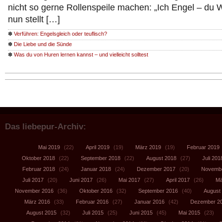
nicht so gerne Rollenspeile machen: „Ich Engel – du
nun stellt […]
✽
Verführen: Engelsgleich oder teuflisch?
✽
Die Liebe und die Sünde
✽
Was du von Huren lernen kannst – und vielleicht solltest
Das liebepur-Archiv:
Mai 2019
(22)
April 2019
(19)
März 2019
(19)
Februar 2019
Oktober 2018
(22)
September 2018
(22)
August 2018
(27)
Juli 201
Februar 2018
(24)
Januar 2018
(24)
Dezember 2017
(20)
Novembe
Juli 2017
(20)
Juni 2017
(26)
Mai 2017
(27)
April 2017
(26)
Mä
November 2016
(36)
Oktober 2016
(32)
September 2016
(40)
August
März 2016
(33)
Februar 2016
(27)
Januar 2016
(42)
Dezember 2
August 2015
(32)
Juli 2015
(25)
Juni 2015
(45)
Mai 2015
(23)