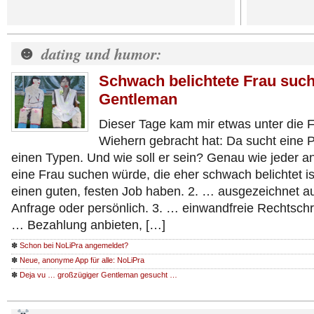
☻
dating und humor:
Schwach belichtete Frau such
Gentleman
Dieser Tage kam mir etwas unter die 
Wiehern gebracht hat: Da sucht eine Pr
einen Typen. Und wie soll er sein? Genau wie jeder a
eine Frau suchen würde, die eher schwach belichtet ist
einen guten, festen Job haben. 2. … ausgezeichnet auf
Anfrage oder persönlich. 3. … einwandfreie Rechtsch
… Bezahlung anbieten, […]
✽
Schon bei NoLiPra angemeldet?
✽
Neue, anonyme App für alle: NoLiPra
✽
Deja vu … großzügiger Gentleman gesucht …