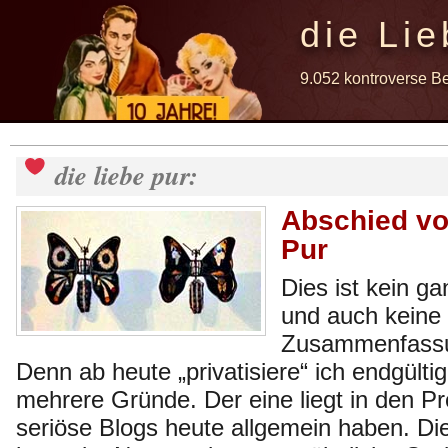
die Lie
9.052 kontroverse B
die liebe pur:
Abschied vo
Pur
Dies ist kein g
und auch keine
Zusammenfassu
Denn ab heute „privatisiere“ ich endgültig
mehrere Gründe. Der eine liegt in den P
seriöse Blogs heute allgemein haben. D