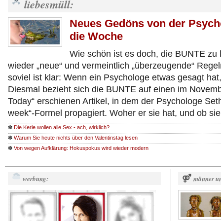
liebesmüll:
Neues Gedöns von der Psycho
die Woche
Wie schön ist es doch, die BUNTE zu l
wieder „neue“ und vermeintlich „überzeugende“ Regel
soviel ist klar: Wenn ein Psychologe etwas gesagt hat
Diesmal bezieht sich die BUNTE auf einen im Novemb
Today“ erschienen Artikel, in dem der Psychologe Set
week“-Formel propagiert. Woher er sie hat, und ob si
✽
Die Kerle wollen alle Sex - ach, wirklich?
✽
Warum Sie heute nichts über den Valentinstag lesen
✽
Von wegen Aufklärung: Hokuspokus wird wieder modern
werbung:
⚤
männer un