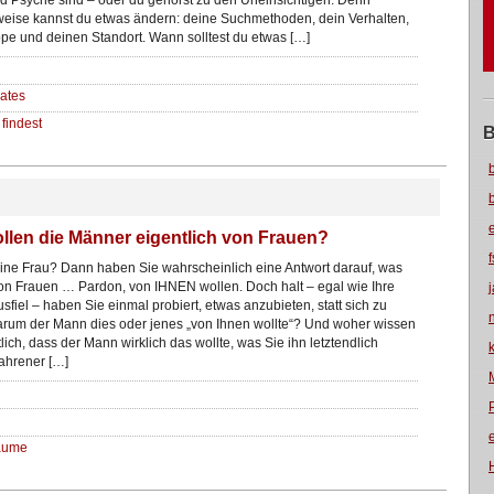
d Psyche sind – oder du gehörst zu den Uneinsichtigen. Denn
eise kannst du etwas ändern: deine Suchmethoden, dein Verhalten,
pe und deinen Standort. Wann solltest du etwas […]
ates
findest
B
llen die Männer eigentlich von Frauen?
eine Frau? Dann haben Sie wahrscheinlich eine Antwort darauf, was
n Frauen … Pardon, von IHNEN wollen. Doch halt – egal wie Ihre
sfiel – haben Sie einmal probiert, etwas anzubieten, statt sich zu
arum der Mann dies oder jenes „von Ihnen wollte“? Und woher wissen
lich, dass der Mann wirklich das wollte, was Sie ihn letztendlich
fahrener […]
Räume