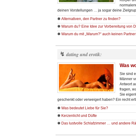
Körper un
normalerw
deinen Vorstellungen … ja sogar deine Zielgrup
✽
Alternativen, den Partner zu finden?
✽
Warum du? Eine Idee zur Vorbereitung von D
✽
Warum du mit „Warum?“ auch keinen Partner 
↯
dating und erotik:
Was wo
Sie sind 
Männer vo
Antwort au
fragen, w
Sie eigent
geschenkt oder verweigert haben? Ein recht er
✽
Was bedeutet Liebe für Sie?
✽
Kerzenlicht und Düfte
✽
Das lustvolle Schlafzimmer … und andere 