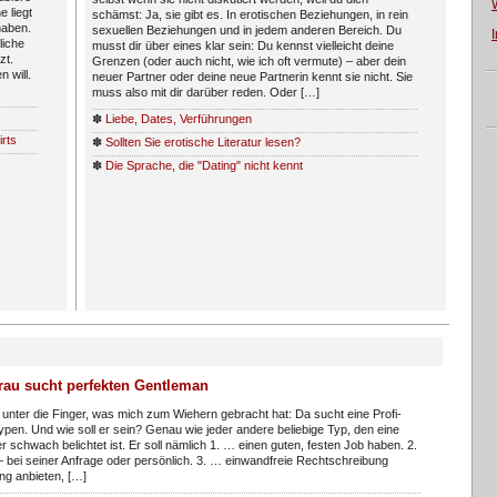
e liegt
schämst: Ja, sie gibt es. In erotischen Beziehungen, in rein
haben.
sexuellen Beziehungen und in jedem anderen Bereich. Du
liche
musst dir über eines klar sein: Du kennst vielleicht deine
zt.
Grenzen (oder auch nicht, wie ich oft vermute) – aber dein
 will.
neuer Partner oder deine neue Partnerin kennt sie nicht. Sie
muss also mit dir darüber reden. Oder […]
✽
Liebe, Dates, Verführungen
irts
✽
Sollten Sie erotische Literatur lesen?
✽
Die Sprache, die "Dating" nicht kennt
rau sucht perfekten Gentleman
unter die Finger, was mich zum Wiehern gebracht hat: Da sucht eine Profi-
 Typen. Und wie soll er sein? Genau wie jeder andere beliebige Typ, den eine
 schwach belichtet ist. Er soll nämlich 1. … einen guten, festen Job haben. 2.
– bei seiner Anfrage oder persönlich. 3. … einwandfreie Rechtschreibung
ng anbieten, […]