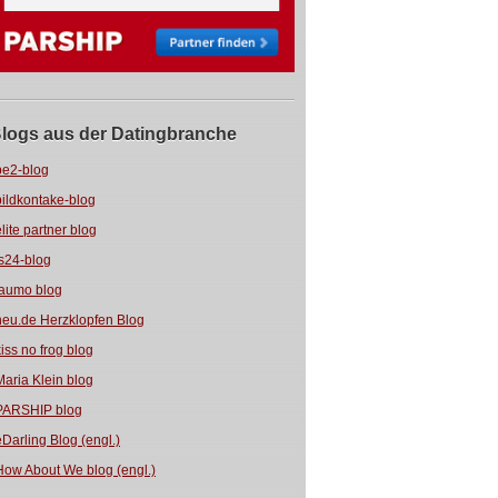
logs aus der Datingbranche
be2-blog
bildkontake-blog
elite partner blog
fs24-blog
jaumo blog
neu.de Herzklopfen Blog
kiss no frog blog
Maria Klein blog
PARSHIP blog
eDarling Blog (engl.)
How About We blog (engl.)