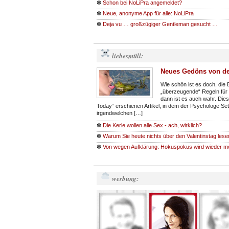
✽
Schon bei NoLiPra angemeldet?
✽
Neue, anonyme App für alle: NoLiPra
✽
Deja vu … großzügiger Gentleman gesucht …
liebesmüll:
Neues Gedöns von de
Wie schön ist es doch, die
„überzeugende“ Regeln für 
dann ist es auch wahr. Die
Today“ erschienen Artikel, in dem der Psychologe Se
irgendwelchen […]
✽
Die Kerle wollen alle Sex - ach, wirklich?
✽
Warum Sie heute nichts über den Valentinstag lese
✽
Von wegen Aufklärung: Hokuspokus wird wieder m
werbung: