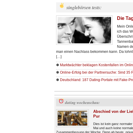
singlebörsen tests:
Die Tag
Mein Onli
ich das W
Überschri
Tannenbau
Namen der
man einen Nachlass bekommen kann. Da lohnt
[…]
✽
Marktwächter beklagen Kostenfallen im Onli
✽
Online-Erfolg bei der Partnersuche: Sind 35 
✽
Deutschland: 187 Dating-Portale mit Fake-Pro
dating wochenschau:
Abschied von der Lie
Pur
Dies ist kein ganz normaler
Mai und auch keine normal
Zusammenfassung der Woche. Denn ab heute „privat