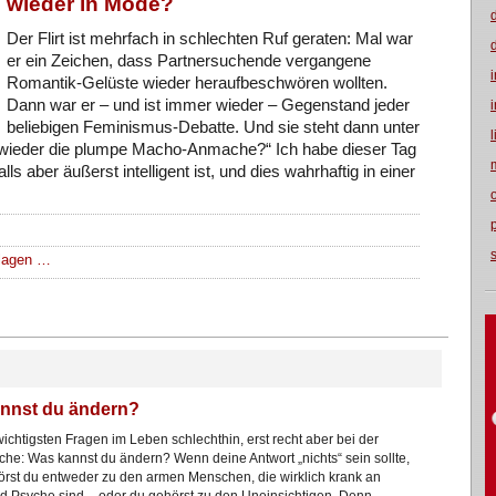
wieder in Mode?
Der Flirt ist mehrfach in schlechten Ruf geraten: Mal war
er ein Zeichen, dass Partnersuchende vergangene
Romantik-Gelüste wieder heraufbeschwören wollten.
Dann war er – und ist immer wieder – Gegenstand jeder
beliebigen Feminismus-Debatte. Und sie steht dann unter
 wieder die plumpe Macho-Anmache?“ Ich habe dieser Tag
lls aber äußerst intelligent ist, und dies wahrhaftig in einer
hlagen …
nnst du ändern?
wichtigsten Fragen im Leben schlechthin, erst recht aber bei der
che: Was kannst du ändern? Wenn deine Antwort „nichts“ sein sollte,
rst du entweder zu den armen Menschen, die wirklich krank an