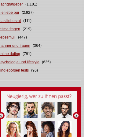
datingratgeber
(1.101)
die liebe pur
(2.927)
inas liebesrat
(111)
intime fragen
(219)
liebesmüll
(447)
männer und frauen
(364)
online dating
(791)
psychologie und lifestyle
(635)
singlebörsen tests
(96)