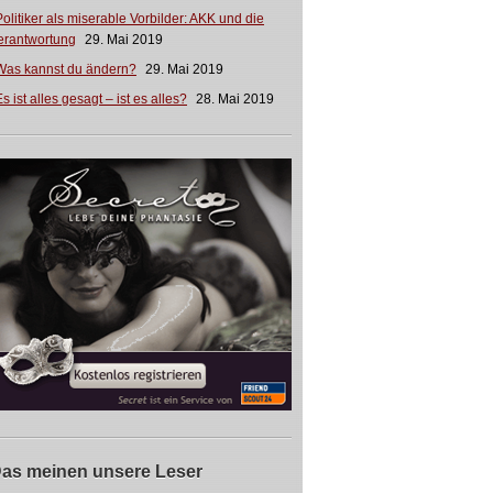
Politiker als miserable Vorbilder: AKK und die
erantwortung
29. Mai 2019
Was kannst du ändern?
29. Mai 2019
s ist alles gesagt – ist es alles?
28. Mai 2019
as meinen unsere Leser