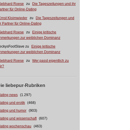
Gebhard Roese
zu
Die Tageszeitungen und ihr
artner für Online-Dating
Ernst Kloimwieder
zu
Die Tageszeitungen und
hr Partner für Online-Dating
Gebhard Roese
zu
Einige kritische
nmerkungen zur weiblichen Dominanz
eckysFootSlave
zu
Einige kritische
nmerkungen zur weiblichen Dominanz
Gebhard Roese
zu
Wer passt eigentlich zu
ir?
ie liebepur-Rubriken
dating news
(1.297)
dating und erotik
(468)
dating und humor
(903)
dating und wissenschaft
(607)
dating wochenschau
(463)