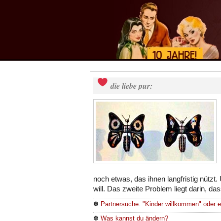
die liebe pur:
noch etwas, das ihnen langfristig nützt
will. Das zweite Problem liegt darin, da
✽
Partnersuche: "Kinder willkommen" oder 
✽
Was kannst du ändern?