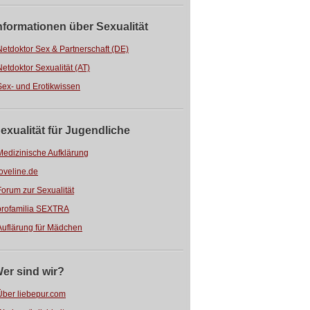
nformationen über Sexualität
Netdoktor Sex & Partnerschaft (DE)
Netdoktor Sexualität (AT)
Sex- und Erotikwissen
exualität für Jugendliche
Medizinische Aufklärung
loveline.de
Forum zur Sexualität
profamilia SEXTRA
Auflärung für Mädchen
er sind wir?
Über liebepur.com