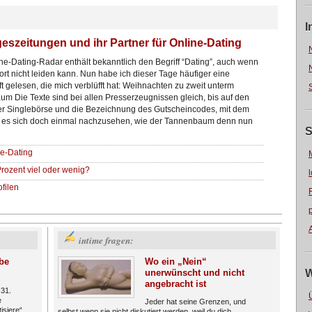
I
eszeitungen und ihr Partner für Online-Dating
ne-Dating-Radar enthält bekanntlich den Begriff “Dating”, auch wenn
ort nicht leiden kann. Nun habe ich dieser Tage häufiger eine
ft gelesen, die mich verblüfft hat: Weihnachten zu zweit unterm
m Die Texte sind bei allen Presserzeugnissen gleich, bis auf den
 Singlebörse und die Bezeichnung des Gutscheincodes, mit dem
 es sich doch einmal nachzusehen, wie der Tannenbaum denn nun
S
ne-Dating
Prozent viel oder wenig?
filen
intime fragen:
be
Wo ein „Nein“
unerwünscht und nicht
W
angebracht ist
 31.
e
Jeder hat seine Grenzen, und
isiere“
selbst wenn sie nicht diskutiert werden, weil du dich