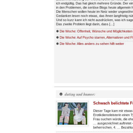
ich endgültig. Das hat gleich mehrere Gründe. Der ein
in den Problemen, die seriöse Blogs heute allgemein 
Die Menschen wollen heute im Netz weder ungewöhn
Gedanken lesen noch etwas, das ihnen langfristig nüt
Und so kurz kann ich nicht ausdrücken, was ich sagen
Das zweite Problem liegt darin, dass […]
✽
Die Woche: Offenheit, Wünsche und Möglichkeiten
✽
Die Woche: Auf Psycho starren, Alternativen und Fl
✽
Die Woche: Alles anders zu sehen hilft weiter
☻
dating und humor:
Schwach belichtete F
Dieser Tage kam mir etwas 
Erotikdienstleisterin einen
Frau suchen würde, die eher
… ausgezeichnet auftretet 
beherrschen. 4. … Bezahlu