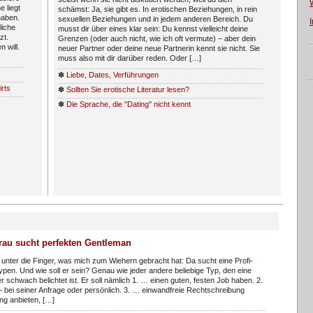
e liegt
schämst: Ja, sie gibt es. In erotischen Beziehungen, in rein
haben.
sexuellen Beziehungen und in jedem anderen Bereich. Du
liche
musst dir über eines klar sein: Du kennst vielleicht deine
zt.
Grenzen (oder auch nicht, wie ich oft vermute) – aber dein
 will.
neuer Partner oder deine neue Partnerin kennt sie nicht. Sie
muss also mit dir darüber reden. Oder […]
✽
Liebe, Dates, Verführungen
irts
✽
Sollten Sie erotische Literatur lesen?
✽
Die Sprache, die "Dating" nicht kennt
rau sucht perfekten Gentleman
unter die Finger, was mich zum Wiehern gebracht hat: Da sucht eine Profi-
 Typen. Und wie soll er sein? Genau wie jeder andere beliebige Typ, den eine
 schwach belichtet ist. Er soll nämlich 1. … einen guten, festen Job haben. 2.
– bei seiner Anfrage oder persönlich. 3. … einwandfreie Rechtschreibung
ng anbieten, […]