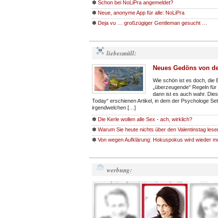
✽
Schon bei NoLiPra angemeldet?
✽
Neue, anonyme App für alle: NoLiPra
✽
Deja vu … großzügiger Gentleman gesucht …
liebesmüll:
Neues Gedöns von de
Wie schön ist es doch, die
„überzeugende“ Regeln für 
dann ist es auch wahr. Die
Today“ erschienen Artikel, in dem der Psychologe Se
irgendwelchen […]
✽
Die Kerle wollen alle Sex - ach, wirklich?
✽
Warum Sie heute nichts über den Valentinstag lese
✽
Von wegen Aufklärung: Hokuspokus wird wieder m
werbung: