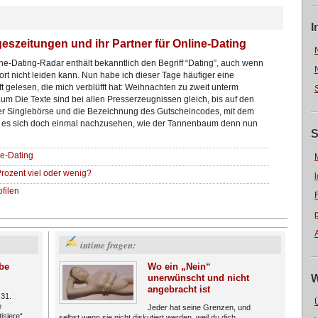
I
eszeitungen und ihr Partner für Online-Dating
ne-Dating-Radar enthält bekanntlich den Begriff “Dating”, auch wenn
ort nicht leiden kann. Nun habe ich dieser Tage häufiger eine
ft gelesen, die mich verblüfft hat: Weihnachten zu zweit unterm
m Die Texte sind bei allen Presserzeugnissen gleich, bis auf den
 Singlebörse und die Bezeichnung des Gutscheincodes, mit dem
 es sich doch einmal nachzusehen, wie der Tannenbaum denn nun
S
ne-Dating
Prozent viel oder wenig?
filen
intime fragen:
be
Wo ein „Nein“
unerwünscht und nicht
W
angebracht ist
 31.
e
Jeder hat seine Grenzen, und
isiere“
selbst wenn sie nicht diskutiert werden, weil du dich