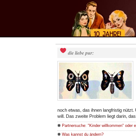
die liebe pur:
noch etwas, das ihnen langfristig nützt
will. Das zweite Problem liegt darin, da
✽
Partnersuche: "Kinder willkommen" oder 
✽
Was kannst du ändern?