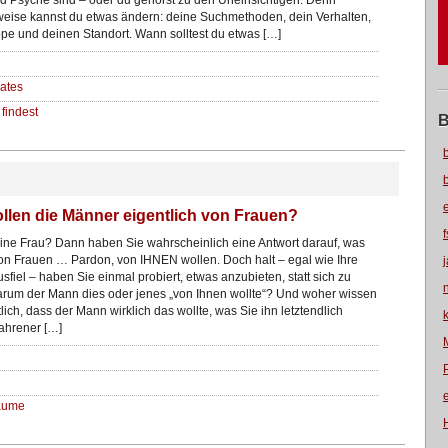
d Psyche sind – oder du gehörst zu den Uneinsichtigen. Denn
eise kannst du etwas ändern: deine Suchmethoden, dein Verhalten,
pe und deinen Standort. Wann solltest du etwas […]
ates
findest
B
llen die Männer eigentlich von Frauen?
eine Frau? Dann haben Sie wahrscheinlich eine Antwort darauf, was
n Frauen … Pardon, von IHNEN wollen. Doch halt – egal wie Ihre
sfiel – haben Sie einmal probiert, etwas anzubieten, statt sich zu
arum der Mann dies oder jenes „von Ihnen wollte“? Und woher wissen
lich, dass der Mann wirklich das wollte, was Sie ihn letztendlich
fahrener […]
Räume