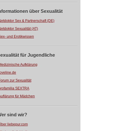
nformationen über Sexualität
Netdoktor Sex & Partnerschaft (DE)
Netdoktor Sexualität (AT)
Sex- und Erotikwissen
exualität für Jugendliche
Medizinische Aufklärung
loveline.de
Forum zur Sexualität
profamilia SEXTRA
Auflärung für Mädchen
er sind wir?
Über liebepur.com