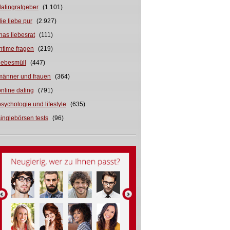
datingratgeber
(1.101)
die liebe pur
(2.927)
inas liebesrat
(111)
intime fragen
(219)
liebesmüll
(447)
männer und frauen
(364)
online dating
(791)
psychologie und lifestyle
(635)
singlebörsen tests
(96)