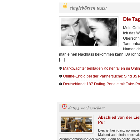
singlebörsen tests:
Die Tag
Mein Onli
ich das W
Überschri
Tannenbau
Namen der
man einen Nachlass bekommen kann. Da lohnt
[…]
✽
Marktwächter beklagen Kostenfallen im Onli
✽
Online-Erfolg bei der Partnersuche: Sind 35 
✽
Deutschland: 187 Dating-Portale mit Fake-Pro
dating wochenschau:
Abschied von der Lie
Pur
Dies ist kein ganz normaler
Mai und auch keine normal
Zusammenfassung der Woche. Denn ab heute „privat