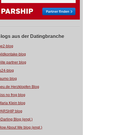
logs aus der Datingbranche
be2-blog
bildkontake-blog
elite partner blog
fs24-blog
jaumo blog
neu.de Herzklopfen Blog
kiss no frog blog
Maria Klein blog
PARSHIP blog
eDarling Blog (engl.)
How About We blog (engl.)