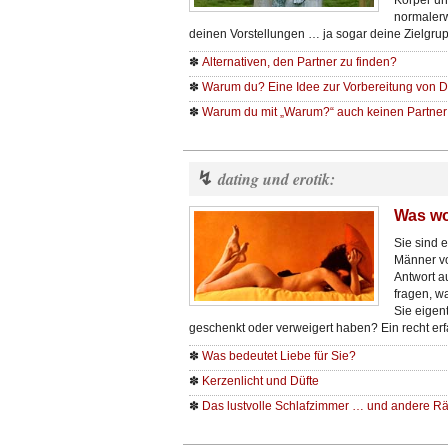
Körper un
normalerw
deinen Vorstellungen … ja sogar deine Zielgrup
✽
Alternativen, den Partner zu finden?
✽
Warum du? Eine Idee zur Vorbereitung von D
✽
Warum du mit „Warum?“ auch keinen Partner 
↯
dating und erotik:
Was wo
Sie sind 
Männer vo
Antwort au
fragen, w
Sie eigent
geschenkt oder verweigert haben? Ein recht er
✽
Was bedeutet Liebe für Sie?
✽
Kerzenlicht und Düfte
✽
Das lustvolle Schlafzimmer … und andere 