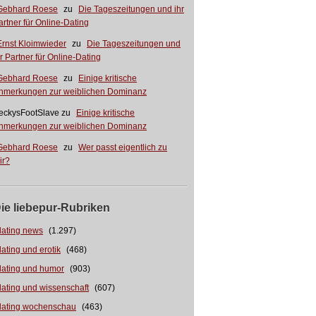
Gebhard Roese
zu
Die Tageszeitungen und ihr
artner für Online-Dating
Ernst Kloimwieder
zu
Die Tageszeitungen und
hr Partner für Online-Dating
Gebhard Roese
zu
Einige kritische
nmerkungen zur weiblichen Dominanz
eckysFootSlave
zu
Einige kritische
nmerkungen zur weiblichen Dominanz
Gebhard Roese
zu
Wer passt eigentlich zu
ir?
ie liebepur-Rubriken
dating news
(1.297)
dating und erotik
(468)
dating und humor
(903)
dating und wissenschaft
(607)
dating wochenschau
(463)