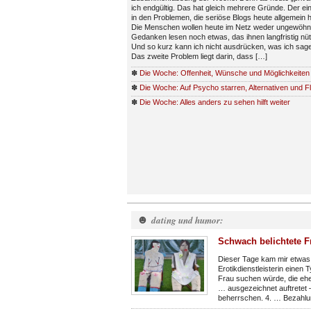
ich endgültig. Das hat gleich mehrere Gründe. Der ein
in den Problemen, die seriöse Blogs heute allgemein 
Die Menschen wollen heute im Netz weder ungewöhn
Gedanken lesen noch etwas, das ihnen langfristig nüt
Und so kurz kann ich nicht ausdrücken, was ich sagen
Das zweite Problem liegt darin, dass […]
✽
Die Woche: Offenheit, Wünsche und Möglichkeiten
✽
Die Woche: Auf Psycho starren, Alternativen und Fl
✽
Die Woche: Alles anders zu sehen hilft weiter
☻
dating und humor:
Schwach belichtete F
Dieser Tage kam mir etwas 
Erotikdienstleisterin einen
Frau suchen würde, die eher
… ausgezeichnet auftretet 
beherrschen. 4. … Bezahlu