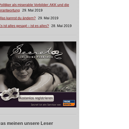
Politiker als miserable Vorbilder: AKK und die
erantwortung
29. Mai 2019
Was kannst du ändern?
29. Mai 2019
s ist alles gesagt – ist es alles?
28. Mai 2019
as meinen unsere Leser