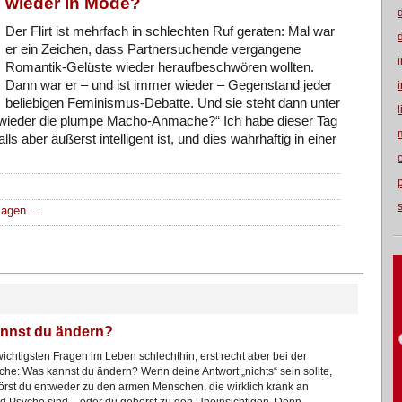
wieder in Mode?
Der Flirt ist mehrfach in schlechten Ruf geraten: Mal war
er ein Zeichen, dass Partnersuchende vergangene
Romantik-Gelüste wieder heraufbeschwören wollten.
Dann war er – und ist immer wieder – Gegenstand jeder
beliebigen Feminismus-Debatte. Und sie steht dann unter
 wieder die plumpe Macho-Anmache?“ Ich habe dieser Tag
lls aber äußerst intelligent ist, und dies wahrhaftig in einer
hlagen …
nnst du ändern?
wichtigsten Fragen im Leben schlechthin, erst recht aber bei der
che: Was kannst du ändern? Wenn deine Antwort „nichts“ sein sollte,
rst du entweder zu den armen Menschen, die wirklich krank an