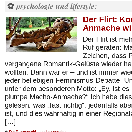
psychologie und lifestyle:
✿
Der Flirt: K
Anmache wi
Der Flirt ist me
Ruf geraten: Ma
Zeichen, dass 
vergangene Romantik-Gelüste wieder h
wollten. Dann war er – und ist immer wi
jeder beliebigen Feminismus-Debatte. Un
unter dem besonderen Motto: „Ey, ist es 
plumpe Macho-Anmache?“ Ich habe dies
gelesen, was „fast richtig“, jedenfalls abe
ist, und dies wahrhaftig in einer Region
[…]
✽
Die Partnerwahl – anders gesehen