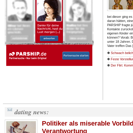
bei dieser ging 
daran hätten, eine
PARSHIP fragte jü
Kontakte zurückd
eigenen Kinder ei
können? Vorab: B
unter 18 Jahren. D
Vater treffen Das
✽
Schwach belich
✽
Feste Vorstell
✽
Der Flirt: Kom
dating news:
Politiker als miserable Vorbi
Verantwortung