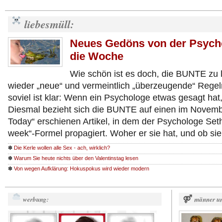
liebesmüll:
Neues Gedöns von der Psycho
die Woche
Wie schön ist es doch, die BUNTE zu l
wieder „neue“ und vermeintlich „überzeugende“ Regel
soviel ist klar: Wenn ein Psychologe etwas gesagt hat
Diesmal bezieht sich die BUNTE auf einen im Novemb
Today“ erschienen Artikel, in dem der Psychologe Set
week“-Formel propagiert. Woher er sie hat, und ob si
✽
Die Kerle wollen alle Sex - ach, wirklich?
✽
Warum Sie heute nichts über den Valentinstag lesen
✽
Von wegen Aufklärung: Hokuspokus wird wieder modern
werbung:
⚤
männer un