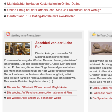
✽
Marktwächter beklagen Kostenfallen im Online-Dating
✽
Online-Erfolg bei der Partnersuche: Sind 35 Prozent viel oder wenig?
✽
Deutschland: 187 Dating-Portale mit Fake-Profilen
dating wochenschau:
intime fra
Abschied von der Liebe
Pur
Dies ist kein ganz normaler 31.
Mai und auch keine normale
Zusammenfassung der Woche. Denn ab heute „privatisiere“
selbst wenn sie nic
ich endgültig. Das hat gleich mehrere Gründe. Der eine liegt
schämst: Ja, sie g
in den Problemen, die seriöse Blogs heute allgemein haben.
sexuellen Beziehu
Die Menschen wollen heute im Netz weder ungewöhnliche
musst dir über eine
Gedanken lesen noch etwas, das ihnen langfristig nützt.
Grenzen (oder auch
Und so kurz kann ich nicht ausdrücken, was ich sagen will.
neuer Partner oder
Das zweite Problem liegt darin, dass […]
muss also mit dir 
✽
Die Woche: Offenheit, Wünsche und Möglichkeiten
✽
Liebe, Dates, V
✽
Die Woche: Auf Psycho starren, Alternativen und Flirts
✽
Sollten Sie erot
✽
Die Woche: Alles anders zu sehen hilft weiter
✽
Die Sprache, die