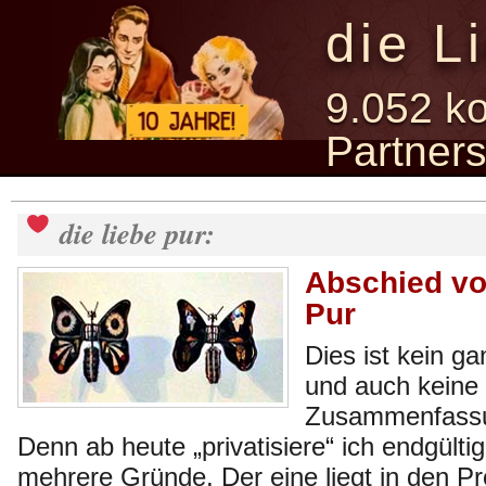
die L
9.052 ko
Partner
die liebe pur:
Abschied vo
Pur
Dies ist kein g
und auch keine
Zusammenfassu
Denn ab heute „privatisiere“ ich endgültig
mehrere Gründe. Der eine liegt in den P