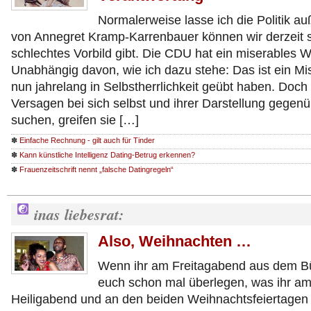
Normalerweise lasse ich die Politik au
von Annegret Kramp-Karrenbauer können wir derzeit 
schlechtes Vorbild gibt. Die CDU hat ein miserables 
Unabhängig davon, wie ich dazu stehe: Das ist ein Misse
nun jahrelang in Selbstherrlichkeit geübt haben. Doch s
Versagen bei sich selbst und ihrer Darstellung gegenüb
suchen, greifen sie […]
✽
Einfache Rechnung - gilt auch für Tinder
✽
Kann künstliche Intelligenz Dating-Betrug erkennen?
✽
Frauenzeitschrift nennt „falsche Datingregeln“
inas liebesrat:
Also, Weihnachten …
Wenn ihr am Freitagabend aus dem Bü
euch schon mal überlegen, was ihr a
Heiligabend und an den beiden Weihnachtsfeiertagen m