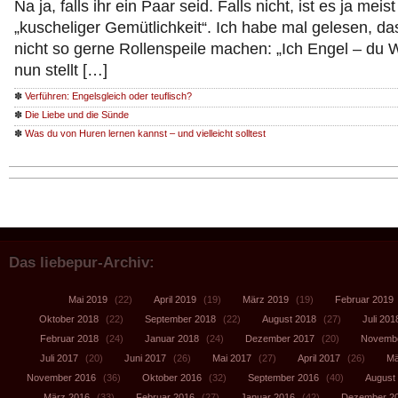
Na ja, falls ihr ein Paar seid. Falls nicht, ist es ja meist
„kuscheliger Gemütlichkeit“. Ich habe mal gelesen, d
nicht so gerne Rollenspeile machen: „Ich Engel – du
nun stellt […]
✽
Verführen: Engelsgleich oder teuflisch?
✽
Die Liebe und die Sünde
✽
Was du von Huren lernen kannst – und vielleicht solltest
Das liebepur-Archiv:
Mai 2019
(22)
April 2019
(19)
März 2019
(19)
Februar 2019
Oktober 2018
(22)
September 2018
(22)
August 2018
(27)
Juli 201
Februar 2018
(24)
Januar 2018
(24)
Dezember 2017
(20)
Novembe
Juli 2017
(20)
Juni 2017
(26)
Mai 2017
(27)
April 2017
(26)
Mä
November 2016
(36)
Oktober 2016
(32)
September 2016
(40)
August
März 2016
(33)
Februar 2016
(27)
Januar 2016
(42)
Dezember 2