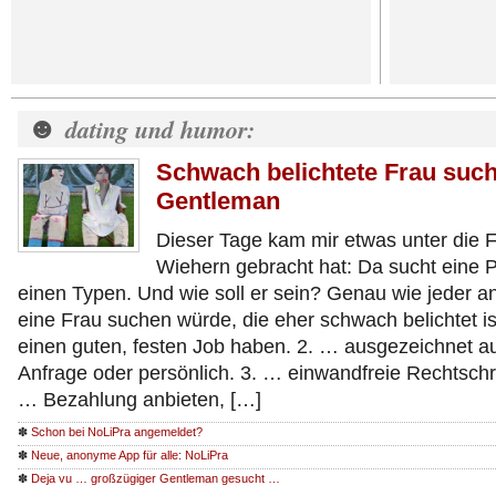
☻
dating und humor:
Schwach belichtete Frau such
Gentleman
Dieser Tage kam mir etwas unter die 
Wiehern gebracht hat: Da sucht eine Pr
einen Typen. Und wie soll er sein? Genau wie jeder a
eine Frau suchen würde, die eher schwach belichtet ist
einen guten, festen Job haben. 2. … ausgezeichnet auf
Anfrage oder persönlich. 3. … einwandfreie Rechtsch
… Bezahlung anbieten, […]
✽
Schon bei NoLiPra angemeldet?
✽
Neue, anonyme App für alle: NoLiPra
✽
Deja vu … großzügiger Gentleman gesucht …