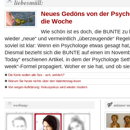
liebesmüll:
Neues Gedöns von der Psycho
die Woche
Wie schön ist es doch, die BUNTE zu l
wieder „neue“ und vermeintlich „überzeugende“ Regel
soviel ist klar: Wenn ein Psychologe etwas gesagt hat
Diesmal bezieht sich die BUNTE auf einen im Novemb
Today“ erschienen Artikel, in dem der Psychologe Set
week“-Formel propagiert. Woher er sie hat, und ob si
✽
Die Kerle wollen alle Sex - ach, wirklich?
✽
Warum Sie heute nichts über den Valentinstag lesen
✽
Von wegen Aufklärung: Hokuspokus wird wieder modern
werbung:
⚤
männer un