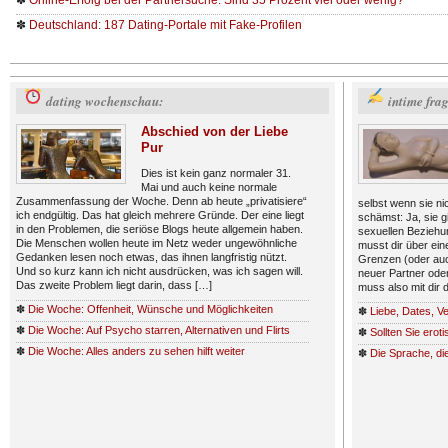
✽
Online-Erfolg bei der Partnersuche: Sind 35 Prozent viel oder wenig?
✽
Deutschland: 187 Dating-Portale mit Fake-Profilen
dating wochenschau:
intime fra
Abschied von der Liebe
Pur
Dies ist kein ganz normaler 31.
Mai und auch keine normale
Zusammenfassung der Woche. Denn ab heute „privatisiere“
selbst wenn sie nic
ich endgültig. Das hat gleich mehrere Gründe. Der eine liegt
schämst: Ja, sie g
in den Problemen, die seriöse Blogs heute allgemein haben.
sexuellen Beziehu
Die Menschen wollen heute im Netz weder ungewöhnliche
musst dir über eine
Gedanken lesen noch etwas, das ihnen langfristig nützt.
Grenzen (oder auch
Und so kurz kann ich nicht ausdrücken, was ich sagen will.
neuer Partner oder
Das zweite Problem liegt darin, dass […]
muss also mit dir 
✽
Die Woche: Offenheit, Wünsche und Möglichkeiten
✽
Liebe, Dates, V
✽
Die Woche: Auf Psycho starren, Alternativen und Flirts
✽
Sollten Sie erot
✽
Die Woche: Alles anders zu sehen hilft weiter
✽
Die Sprache, die