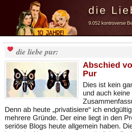
die Lie
9.052 kontroverse B
die liebe pur:
Abschied vo
Pur
Dies ist kein g
und auch keine
Zusammenfassu
Denn ab heute „privatisiere“ ich endgültig
mehrere Gründe. Der eine liegt in den P
seriöse Blogs heute allgemein haben. D