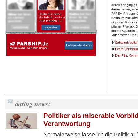
bei dieser ging 
daran hätten, eine
PARSHIP fragte jü
Kontakte zurückd
eigenen Kinder ei
können? Vorab: B
unter 18 Jahren. D
Vater treffen Das
✽
Schwach belich
✽
Feste Vorstell
✽
Der Flirt: Kom
dating news:
Politiker als miserable Vorbi
Verantwortung
Normalerweise lasse ich die Politik au