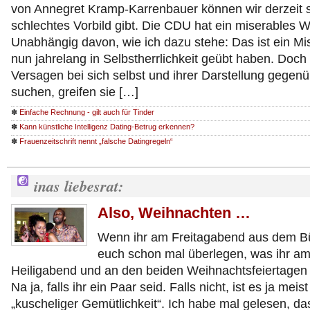
von Annegret Kramp-Karrenbauer können wir derzeit 
schlechtes Vorbild gibt. Die CDU hat ein miserables 
Unabhängig davon, wie ich dazu stehe: Das ist ein Misse
nun jahrelang in Selbstherrlichkeit geübt haben. Doch s
Versagen bei sich selbst und ihrer Darstellung gegenüb
suchen, greifen sie […]
✽
Einfache Rechnung - gilt auch für Tinder
✽
Kann künstliche Intelligenz Dating-Betrug erkennen?
✽
Frauenzeitschrift nennt „falsche Datingregeln“
inas liebesrat:
Also, Weihnachten …
Wenn ihr am Freitagabend aus dem Bü
euch schon mal überlegen, was ihr a
Heiligabend und an den beiden Weihnachtsfeiertagen m
Na ja, falls ihr ein Paar seid. Falls nicht, ist es ja meist
„kuscheliger Gemütlichkeit“. Ich habe mal gelesen, d