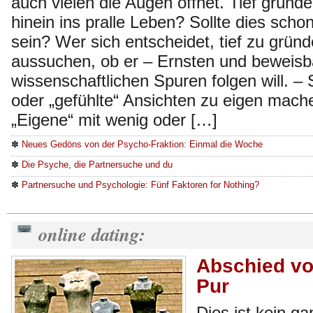
auch vielen die Augen öffnet. Tief gründe
hinein ins pralle Leben? Sollte dies scho
sein? Wer sich entscheidet, tief zu gründ
aussuchen, ob er – Ernsten und beweisb
wissenschaftlichen Spuren folgen will. – 
oder „gefühlte“ Ansichten zu eigen mache
„Eigene“ mit wenig oder […]
✽
Neues Gedöns von der Psycho-Fraktion: Einmal die Woche
✽
Die Psyche, die Partnersuche und du
✽
Partnersuche und Psychologie: Fünf Faktoren for Nothing?
online dating:
Abschied vo
Pur
Dies ist kein g