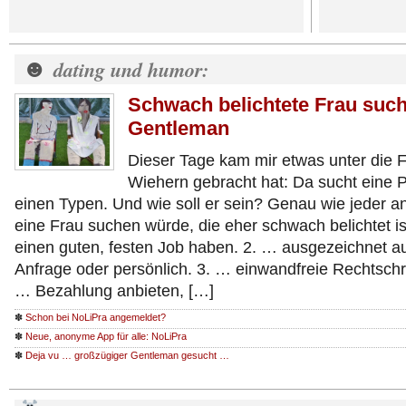
☻
dating und humor:
Schwach belichtete Frau such
Gentleman
Dieser Tage kam mir etwas unter die 
Wiehern gebracht hat: Da sucht eine Pr
einen Typen. Und wie soll er sein? Genau wie jeder a
eine Frau suchen würde, die eher schwach belichtet ist
einen guten, festen Job haben. 2. … ausgezeichnet auf
Anfrage oder persönlich. 3. … einwandfreie Rechtsch
… Bezahlung anbieten, […]
✽
Schon bei NoLiPra angemeldet?
✽
Neue, anonyme App für alle: NoLiPra
✽
Deja vu … großzügiger Gentleman gesucht …