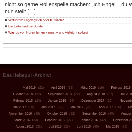
nicht so gerne Rollenspeile machen: „Ich Engel – du
nun stellt […]
✽
Verführen: Engelsgleich oder teuflisch?
✽
Die Liebe und die Sünde
✽
Was du von Huren lernen kannst – und vielleicht solltest
Das liebepur-Archiv:
Mai 2019
(22)
April 2019
(19)
März 2019
(19)
Februar 2019
Oktober 2018
(22)
September 2018
(22)
August 2018
(27)
Juli 201
Februar 2018
(24)
Januar 2018
(24)
Dezember 2017
(20)
Novembe
Juli 2017
(20)
Juni 2017
(26)
Mai 2017
(27)
April 2017
(26)
Mä
November 2016
(36)
Oktober 2016
(32)
September 2016
(40)
August
März 2016
(33)
Februar 2016
(27)
Januar 2016
(42)
Dezember 2
August 2015
(32)
Juli 2015
(25)
Juni 2015
(45)
Mai 2015
(23)