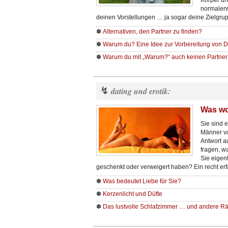
Körper un
normalerw
deinen Vorstellungen … ja sogar deine Zielgrup
✽
Alternativen, den Partner zu finden?
✽
Warum du? Eine Idee zur Vorbereitung von D
✽
Warum du mit „Warum?“ auch keinen Partner 
↯
dating und erotik:
Was wo
Sie sind 
Männer vo
Antwort au
fragen, w
Sie eigent
geschenkt oder verweigert haben? Ein recht er
✽
Was bedeutet Liebe für Sie?
✽
Kerzenlicht und Düfte
✽
Das lustvolle Schlafzimmer … und andere 