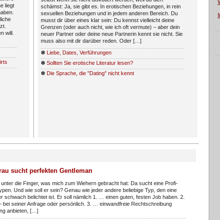
e liegt
schämst: Ja, sie gibt es. In erotischen Beziehungen, in rein
haben.
sexuellen Beziehungen und in jedem anderen Bereich. Du
liche
musst dir über eines klar sein: Du kennst vielleicht deine
zt.
Grenzen (oder auch nicht, wie ich oft vermute) – aber dein
 will.
neuer Partner oder deine neue Partnerin kennt sie nicht. Sie
muss also mit dir darüber reden. Oder […]
✽
Liebe, Dates, Verführungen
irts
✽
Sollten Sie erotische Literatur lesen?
✽
Die Sprache, die "Dating" nicht kennt
rau sucht perfekten Gentleman
unter die Finger, was mich zum Wiehern gebracht hat: Da sucht eine Profi-
 Typen. Und wie soll er sein? Genau wie jeder andere beliebige Typ, den eine
 schwach belichtet ist. Er soll nämlich 1. … einen guten, festen Job haben. 2.
– bei seiner Anfrage oder persönlich. 3. … einwandfreie Rechtschreibung
ng anbieten, […]