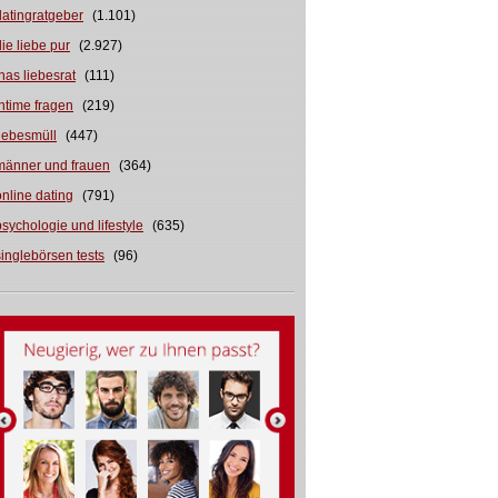
datingratgeber
(1.101)
die liebe pur
(2.927)
inas liebesrat
(111)
intime fragen
(219)
liebesmüll
(447)
männer und frauen
(364)
online dating
(791)
psychologie und lifestyle
(635)
singlebörsen tests
(96)