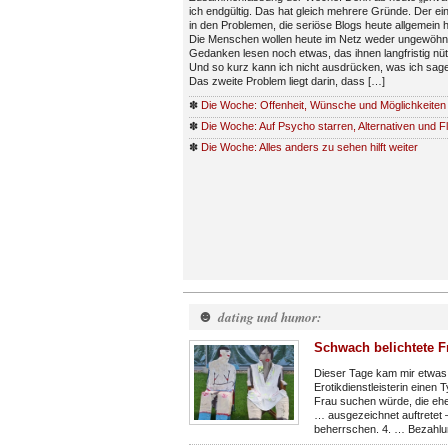
ich endgültig. Das hat gleich mehrere Gründe. Der ein
in den Problemen, die seriöse Blogs heute allgemein 
Die Menschen wollen heute im Netz weder ungewöhn
Gedanken lesen noch etwas, das ihnen langfristig nüt
Und so kurz kann ich nicht ausdrücken, was ich sagen
Das zweite Problem liegt darin, dass […]
✽
Die Woche: Offenheit, Wünsche und Möglichkeiten
✽
Die Woche: Auf Psycho starren, Alternativen und Fl
✽
Die Woche: Alles anders zu sehen hilft weiter
☻
dating und humor:
Schwach belichtete F
Dieser Tage kam mir etwas 
Erotikdienstleisterin einen
Frau suchen würde, die eher
… ausgezeichnet auftretet 
beherrschen. 4. … Bezahlu