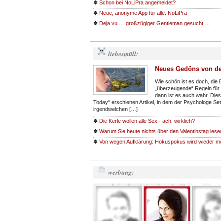
✽
Schon bei NoLiPra angemeldet?
✽
Neue, anonyme App für alle: NoLiPra
✽
Deja vu … großzügiger Gentleman gesucht …
liebesmüll:
Neues Gedöns von de
Wie schön ist es doch, die
„überzeugende“ Regeln für 
dann ist es auch wahr. Die
Today“ erschienen Artikel, in dem der Psychologe Se
irgendwelchen […]
✽
Die Kerle wollen alle Sex - ach, wirklich?
✽
Warum Sie heute nichts über den Valentinstag lese
✽
Von wegen Aufklärung: Hokuspokus wird wieder m
werbung: