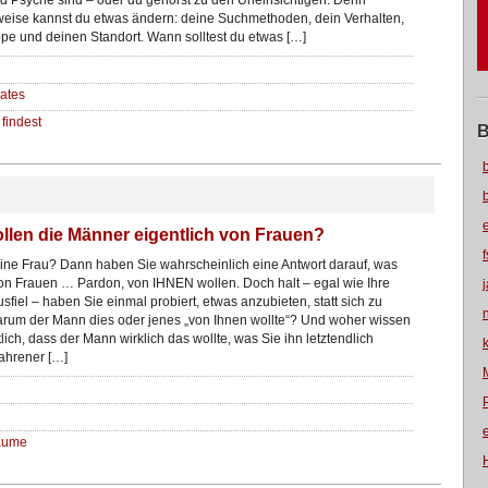
d Psyche sind – oder du gehörst zu den Uneinsichtigen. Denn
eise kannst du etwas ändern: deine Suchmethoden, dein Verhalten,
pe und deinen Standort. Wann solltest du etwas […]
ates
findest
B
llen die Männer eigentlich von Frauen?
eine Frau? Dann haben Sie wahrscheinlich eine Antwort darauf, was
n Frauen … Pardon, von IHNEN wollen. Doch halt – egal wie Ihre
sfiel – haben Sie einmal probiert, etwas anzubieten, statt sich zu
arum der Mann dies oder jenes „von Ihnen wollte“? Und woher wissen
lich, dass der Mann wirklich das wollte, was Sie ihn letztendlich
fahrener […]
Räume