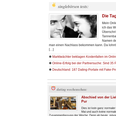
singlebörsen tests:
Die Tag
Mein Onli
ich das W
Überschri
Tannenbau
Namen der
man einen Nachlass bekommen kann. Da lohnt
[…]
✽
Marktwächter beklagen Kostenfallen im Onli
✽
Online-Erfolg bei der Partnersuche: Sind 35 
✽
Deutschland: 187 Dating-Portale mit Fake-Pro
dating wochenschau:
Abschied von der Lie
Pur
Dies ist kein ganz normaler
Mai und auch keine normal
Zusammenfassung der Woche. Denn ab heute „privat