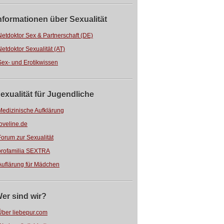
nformationen über Sexualität
Netdoktor Sex & Partnerschaft (DE)
Netdoktor Sexualität (AT)
Sex- und Erotikwissen
exualität für Jugendliche
Medizinische Aufklärung
loveline.de
Forum zur Sexualität
profamilia SEXTRA
Auflärung für Mädchen
er sind wir?
Über liebepur.com