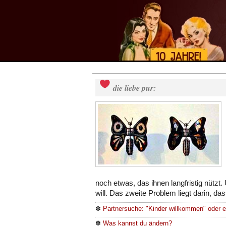
die liebe pur:
noch etwas, das ihnen langfristig nützt
will. Das zweite Problem liegt darin, da
✽
Partnersuche: "Kinder willkommen" oder 
✽
Was kannst du ändern?