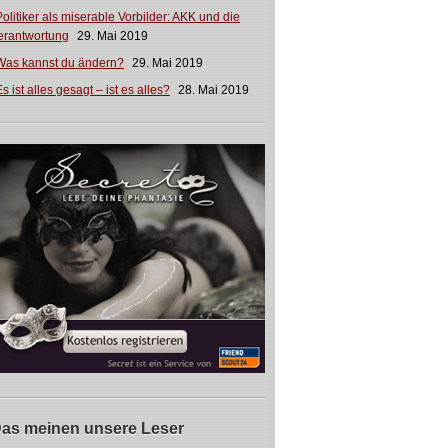
Politiker als miserable Vorbilder: AKK und die
erantwortung
29. Mai 2019
Was kannst du ändern?
29. Mai 2019
s ist alles gesagt – ist es alles?
28. Mai 2019
as meinen unsere Leser