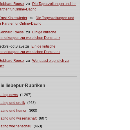
Gebhard Roese
zu
Die Tageszeitungen und ihr
artner für Online-Dating
Ernst Kloimwieder
zu
Die Tageszeitungen und
hr Partner für Online-Dating
Gebhard Roese
zu
Einige kritische
nmerkungen zur weiblichen Dominanz
eckysFootSlave
zu
Einige kritische
nmerkungen zur weiblichen Dominanz
Gebhard Roese
zu
Wer passt eigentlich zu
ir?
ie liebepur-Rubriken
dating news
(1.297)
dating und erotik
(468)
dating und humor
(903)
dating und wissenschaft
(607)
dating wochenschau
(463)