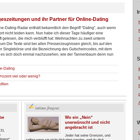
I
eszeitungen und ihr Partner für Online-Dating
ne-Dating-Radar enthält bekanntlich den Begriff “Dating”, auch wenn
ort nicht leiden kann. Nun habe ich dieser Tage häufiger eine
ft gelesen, die mich verblüfft hat: Weihnachten zu zweit unterm
m Die Texte sind bei allen Presserzeugnissen gleich, bis auf den
 Singlebörse und die Bezeichnung des Gutscheincodes, mit dem
 es sich doch einmal nachzusehen, wie der Tannenbaum denn nun
S
ne-Dating
Prozent viel oder wenig?
filen
intime fragen:
be
Wo ein „Nein“
unerwünscht und nicht
W
angebracht ist
 31.
e
Jeder hat seine Grenzen, und
isiere“
selbst wenn sie nicht diskutiert werden, weil du dich