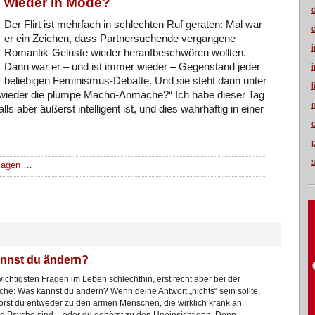
wieder in Mode?
Der Flirt ist mehrfach in schlechten Ruf geraten: Mal war
er ein Zeichen, dass Partnersuchende vergangene
Romantik-Gelüste wieder heraufbeschwören wollten.
Dann war er – und ist immer wieder – Gegenstand jeder
beliebigen Feminismus-Debatte. Und sie steht dann unter
 wieder die plumpe Macho-Anmache?“ Ich habe dieser Tag
lls aber äußerst intelligent ist, und dies wahrhaftig in einer
hlagen …
nnst du ändern?
wichtigsten Fragen im Leben schlechthin, erst recht aber bei der
che: Was kannst du ändern? Wenn deine Antwort „nichts“ sein sollte,
rst du entweder zu den armen Menschen, die wirklich krank an