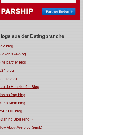
logs aus der Datingbranche
be2-blog
bildkontake-blog
elite partner blog
fs24-blog
jaumo blog
neu.de Herzklopfen Blog
kiss no frog blog
Maria Klein blog
PARSHIP blog
eDarling Blog (engl.)
How About We blog (engl.)