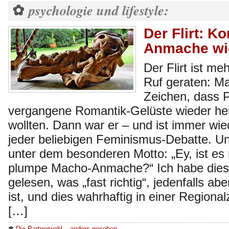
psychologie und lifestyle:
✿
Der Flirt: K
Anmache wi
Der Flirt ist me
Ruf geraten: Ma
Zeichen, dass 
vergangene Romantik-Gelüste wieder h
wollten. Dann war er – und ist immer wi
jeder beliebigen Feminismus-Debatte. Un
unter dem besonderen Motto: „Ey, ist es 
plumpe Macho-Anmache?“ Ich habe dies
gelesen, was „fast richtig“, jedenfalls abe
ist, und dies wahrhaftig in einer Region
[…]
✽
Die Partnerwahl – anders gesehen