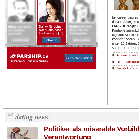
bei dieser ging 
daran hätten, eine
PARSHIP fragte jü
Kontakte zurückd
eigenen Kinder ei
können? Vorab: B
unter 18 Jahren. D
Vater treffen Das
✽
Schwach belich
✽
Feste Vorstell
✽
Der Flirt: Kom
dating news:
Politiker als miserable Vorbi
Verantwortung