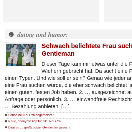
☻
dating und humor:
Schwach belichtete Frau such
Gentleman
Dieser Tage kam mir etwas unter die 
Wiehern gebracht hat: Da sucht eine Pr
einen Typen. Und wie soll er sein? Genau wie jeder a
eine Frau suchen würde, die eher schwach belichtet ist
einen guten, festen Job haben. 2. … ausgezeichnet auf
Anfrage oder persönlich. 3. … einwandfreie Rechtsch
… Bezahlung anbieten, […]
✽
Schon bei NoLiPra angemeldet?
✽
Neue, anonyme App für alle: NoLiPra
✽
Deja vu … großzügiger Gentleman gesucht …