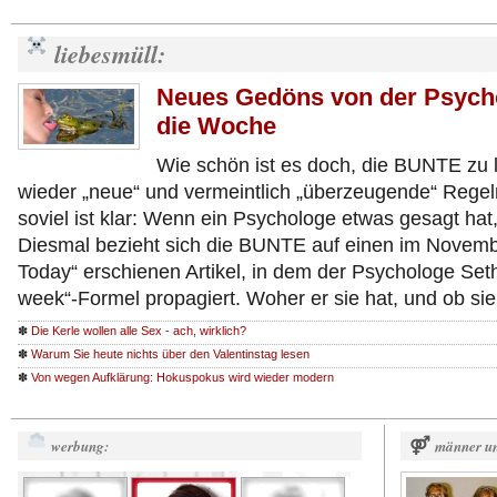
liebesmüll:
Neues Gedöns von der Psycho
die Woche
Wie schön ist es doch, die BUNTE zu l
wieder „neue“ und vermeintlich „überzeugende“ Regel
soviel ist klar: Wenn ein Psychologe etwas gesagt hat
Diesmal bezieht sich die BUNTE auf einen im Novemb
Today“ erschienen Artikel, in dem der Psychologe Set
week“-Formel propagiert. Woher er sie hat, und ob si
✽
Die Kerle wollen alle Sex - ach, wirklich?
✽
Warum Sie heute nichts über den Valentinstag lesen
✽
Von wegen Aufklärung: Hokuspokus wird wieder modern
werbung:
⚤
männer un