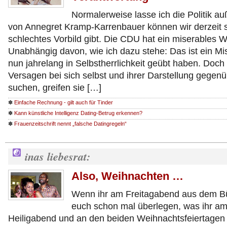
Normalerweise lasse ich die Politik au
von Annegret Kramp-Karrenbauer können wir derzeit 
schlechtes Vorbild gibt. Die CDU hat ein miserables 
Unabhängig davon, wie ich dazu stehe: Das ist ein Misse
nun jahrelang in Selbstherrlichkeit geübt haben. Doch s
Versagen bei sich selbst und ihrer Darstellung gegenüb
suchen, greifen sie […]
✽
Einfache Rechnung - gilt auch für Tinder
✽
Kann künstliche Intelligenz Dating-Betrug erkennen?
✽
Frauenzeitschrift nennt „falsche Datingregeln“
inas liebesrat:
Also, Weihnachten …
Wenn ihr am Freitagabend aus dem Bü
euch schon mal überlegen, was ihr a
Heiligabend und an den beiden Weihnachtsfeiertagen m