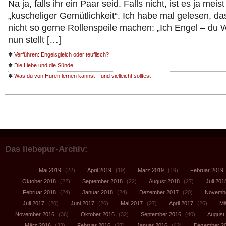
Na ja, falls ihr ein Paar seid. Falls nicht, ist es ja meist
„kuscheliger Gemütlichkeit“. Ich habe mal gelesen, d
nicht so gerne Rollenspeile machen: „Ich Engel – du
nun stellt […]
✽
Verführen: Engelsgleich oder teuflisch?
✽
Die Liebe und die Sünde
✽
Was du von Huren lernen kannst – und vielleicht solltest
Das liebepur-Archiv:
Mai 2019
(22)
April 2019
(19)
März 2019
(19)
Februar 2019
Oktober 2018
(22)
September 2018
(22)
August 2018
(27)
Juli 201
Februar 2018
(24)
Januar 2018
(24)
Dezember 2017
(20)
Novembe
Juli 2017
(20)
Juni 2017
(26)
Mai 2017
(27)
April 2017
(26)
Mä
November 2016
(36)
Oktober 2016
(32)
September 2016
(40)
August
März 2016
(33)
Februar 2016
(27)
Januar 2016
(42)
Dezember 2