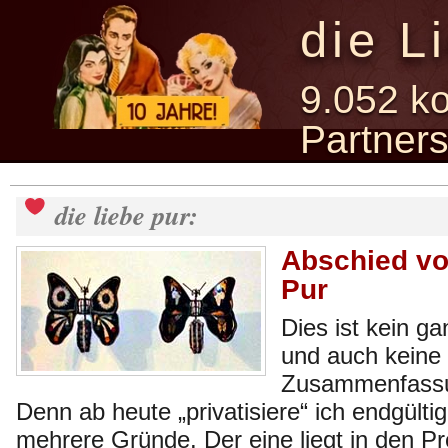
die L
9.052 ko
Partner
die liebe pur:
Abschied vo
Pur
Dies ist kein g
und auch keine
Zusammenfassu
Denn ab heute „privatisiere“ ich endgültig
mehrere Gründe. Der eine liegt in den P