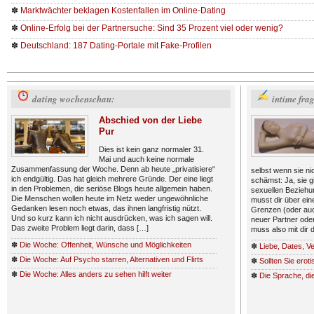
✽
Marktwächter beklagen Kostenfallen im Online-Dating
✽
Online-Erfolg bei der Partnersuche: Sind 35 Prozent viel oder wenig?
✽
Deutschland: 187 Dating-Portale mit Fake-Profilen
dating wochenschau:
intime fra
Abschied von der Liebe
Pur
Dies ist kein ganz normaler 31.
Mai und auch keine normale
Zusammenfassung der Woche. Denn ab heute „privatisiere“
selbst wenn sie nic
ich endgültig. Das hat gleich mehrere Gründe. Der eine liegt
schämst: Ja, sie g
in den Problemen, die seriöse Blogs heute allgemein haben.
sexuellen Beziehu
Die Menschen wollen heute im Netz weder ungewöhnliche
musst dir über eine
Gedanken lesen noch etwas, das ihnen langfristig nützt.
Grenzen (oder auch
Und so kurz kann ich nicht ausdrücken, was ich sagen will.
neuer Partner oder
Das zweite Problem liegt darin, dass […]
muss also mit dir 
✽
Die Woche: Offenheit, Wünsche und Möglichkeiten
✽
Liebe, Dates, V
✽
Die Woche: Auf Psycho starren, Alternativen und Flirts
✽
Sollten Sie erot
✽
Die Woche: Alles anders zu sehen hilft weiter
✽
Die Sprache, die